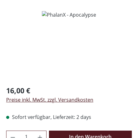
Bildergalerie überspringen
Regulärer Preis:
16,00 €
Preise inkl. MwSt. zzgl. Versandkosten
Sofort verfügbar, Lieferzeit: 2 days
Produkt Anzahl: Gib den gewünschten Wer
In den Warenkorb