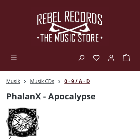
Zum Hauptinhalt springen
Ware
Musik
Musik CDs
0 - 9 / A - D
PhalanX - Apocalypse