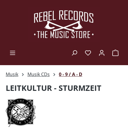
Zum Hauptinhalt springen
Ware
Musik
Musik CDs
0 - 9 / A - D
LEITKULTUR - STURMZEIT