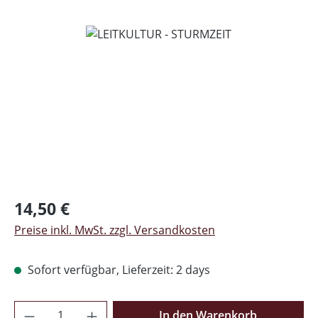
Bildergalerie überspringen
Regulärer Preis:
14,50 €
Preise inkl. MwSt. zzgl. Versandkosten
Sofort verfügbar, Lieferzeit: 2 days
Produkt Anzahl: Gib den gewünschten Wer
In den Warenkorb