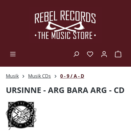
Zum Hauptinhalt springen
Ware
Musik
Musik CDs
0 - 9 / A - D
URSINNE - ARG BARA ARG - CD