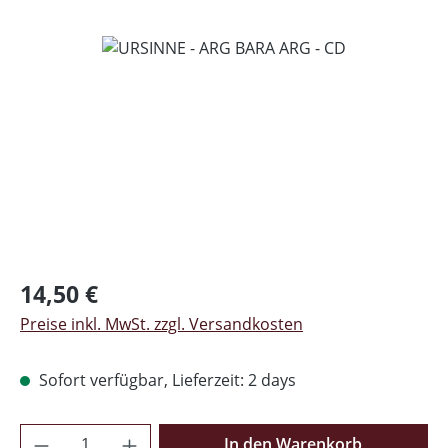
Bildergalerie überspringen
Regulärer Preis:
14,50 €
Preise inkl. MwSt. zzgl. Versandkosten
Sofort verfügbar, Lieferzeit: 2 days
Produkt Anzahl: Gib den gewünschten Wer
In den Warenkorb