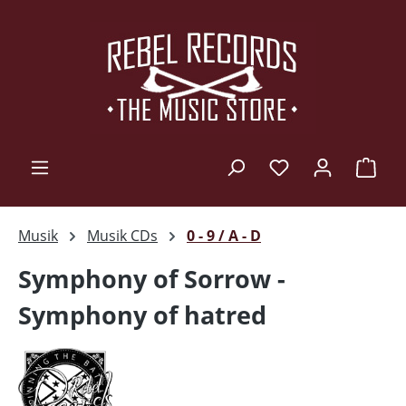
Zum Hauptinhalt springen
Ware
Musik
Musik CDs
0 - 9 / A - D
Symphony of Sorrow -
Symphony of hatred