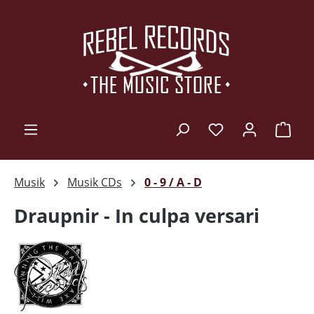
Zum Hauptinhalt springen
Ware
Musik
Musik CDs
0 - 9 / A - D
Draupnir - In culpa versari