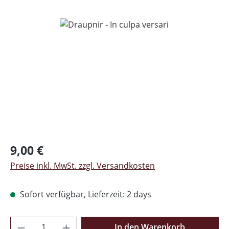
Bildergalerie überspringen
Regulärer Preis:
9,00 €
Preise inkl. MwSt. zzgl. Versandkosten
Sofort verfügbar, Lieferzeit: 2 days
Produkt Anzahl: Gib den gewünschten Wer
In den Warenkorb