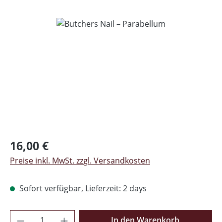
Bildergalerie überspringen
Regulärer Preis:
16,00 €
Preise inkl. MwSt. zzgl. Versandkosten
Sofort verfügbar, Lieferzeit: 2 days
Produkt Anzahl: Gib den gewünschten Wer
In den Warenkorb