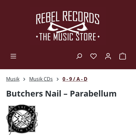
Zum Hauptinhalt springen
Ware
Musik
Musik CDs
0 - 9 / A - D
Butchers Nail – Parabellum