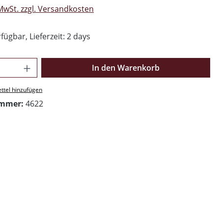
 MwSt. zzgl. Versandkosten
fügbar, Lieferzeit: 2 days
Anzahl: Gib den gewünschten Wert ein o
In den Warenkorb
ttel hinzufügen
ummer:
4622