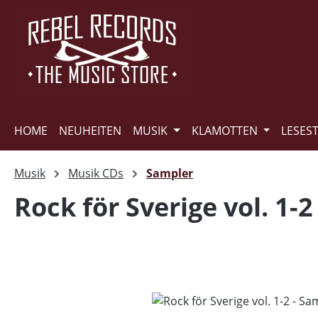
m Hauptinhalt springen
Zur Suche springen
Zur Hauptnavigation springen
HOME
NEUHEITEN
MUSIK
KLAMOTTEN
LESES
Musik
Musik CDs
Sampler
Rock för Sverige vol. 1-
Bildergalerie überspringen