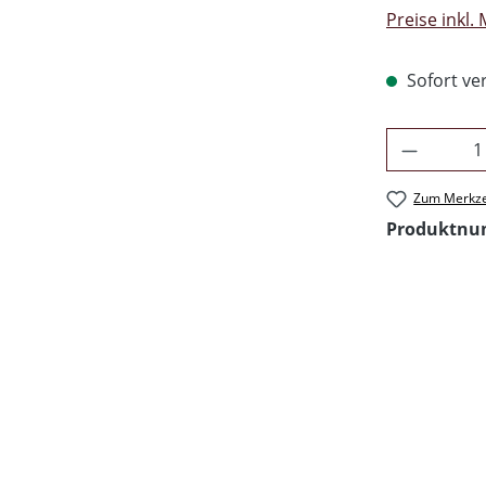
Preise inkl.
Sofort ver
Produkt 
Zum Merkze
Produktn