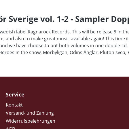
r Sverige vol. 1-2 - Sampler Dop
wedish label Ragnarock Records. This will be release 9 in t
are, and also to make great music available again! This time i
995 and we have choose to put both volumes in one double-cd
Heroes in the snow, Mörbyligan, Odins Änglar, Pluton svea, 
Service
Kontakt
Versand- und Zahlung
Widerrufsbelehrungen