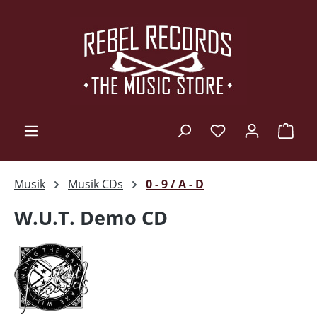
Zum Hauptinhalt springen
Ware
Musik
Musik CDs
0 - 9 / A - D
W.U.T. Demo CD