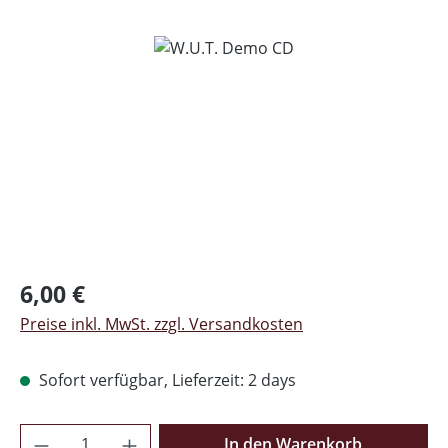
Bildergalerie überspringen
Regulärer Preis:
6,00 €
Preise inkl. MwSt. zzgl. Versandkosten
Sofort verfügbar, Lieferzeit: 2 days
Produkt Anzahl: Gib den gewünschten Wer
In den Warenkorb