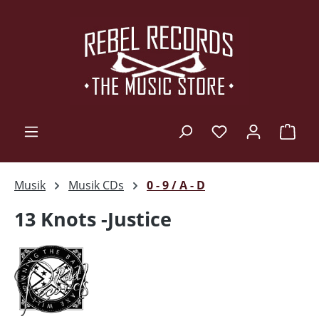
Zum Hauptinhalt springen
Ware
Musik
Musik CDs
0 - 9 / A - D
13 Knots -Justice