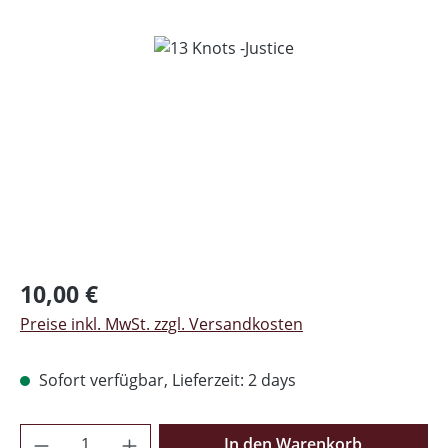
Bildergalerie überspringen
Regulärer Preis:
10,00 €
Preise inkl. MwSt. zzgl. Versandkosten
Sofort verfügbar, Lieferzeit: 2 days
Produkt Anzahl: Gib den gewünschten Wer
In den Warenkorb