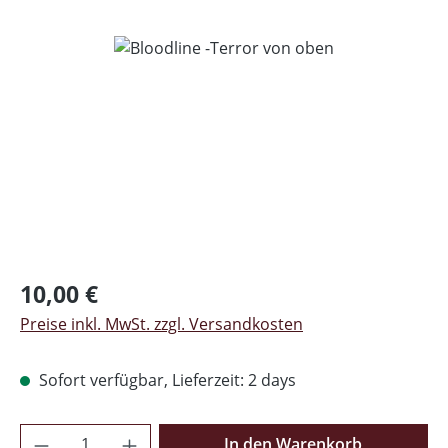
Bildergalerie überspringen
Regulärer Preis:
10,00 €
Preise inkl. MwSt. zzgl. Versandkosten
Sofort verfügbar, Lieferzeit: 2 days
Produkt Anzahl: Gib den gewünschten Wer
In den Warenkorb