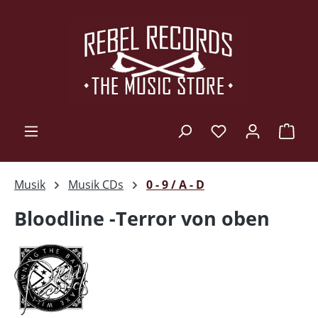
Zum Hauptinhalt springen
Ware
Musik
Musik CDs
0 - 9 / A - D
Bloodline -Terror von oben