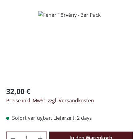
Bildergalerie überspringen
Regulärer Preis:
32,00 €
Preise inkl. MwSt. zzgl. Versandkosten
Sofort verfügbar, Lieferzeit: 2 days
Produkt Anzahl: Gib den gewünschten Wer
In den Warenkorb