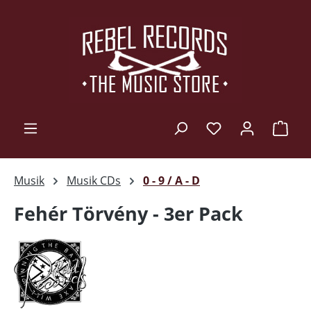
Zum Hauptinhalt springen
Ware
Musik
Musik CDs
0 - 9 / A - D
Fehér Törvény - 3er Pack