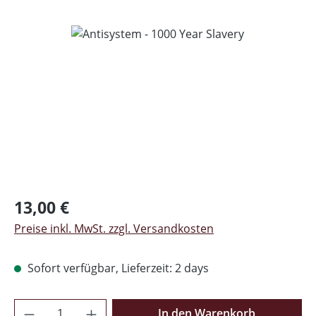
Bildergalerie überspringen
Regulärer Preis:
13,00 €
Preise inkl. MwSt. zzgl. Versandkosten
Sofort verfügbar, Lieferzeit: 2 days
Produkt Anzahl: Gib den gewünschten Wer
In den Warenkorb