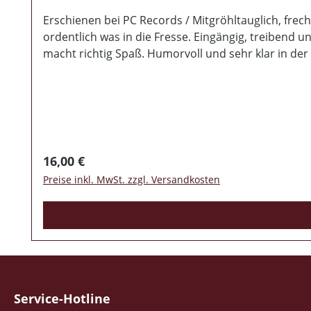
Erschienen bei PC Records / Mitgröhltauglich, fre
ordentlich was in die Fresse. Eingängig, treibend 
macht richtig Spaß. Humorvoll und sehr klar in der 
vergangenen Scheiben der sympathischen mitteldeut
laden den Hörer ein die Scheibe einfach in Schleife
Verpackt wurde das Ganze wieder in einem schicken 
schon eine DER Überraschungen des Jahres!
Regulärer Preis:
16,00 €
Preise inkl. MwSt. zzgl. Versandkosten
Service-Hotline