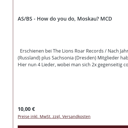
AS/BS - How do you do, Moskau? MCD
Erschienen bei The Lions Roar Records / Nach Jahr
(Russland) plus Sachsonia (Dresden) Mitglieder hab
Hier nun 4 Lieder, wobei man sich 2x gegenseitig c
Stück und wir haben einen Posten ergattern können
Regulärer Preis:
10,00 €
Preise inkl. MwSt. zzgl. Versandkosten