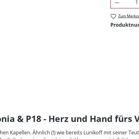
Produkt 
Zum Merkze
Produktn
ia & P18 - Herz und Hand fürs 
en Kapellen. Ähnlich (!) wie bereits Lunikoff mit seiner Teu