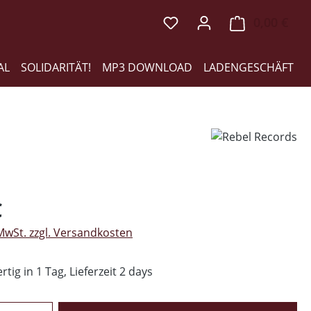
0,00 €
Ware
AL
SOLIDARITÄT!
MP3 DOWNLOAD
LADENGESCHÄFT
eis:
€
 MwSt. zzgl. Versandkosten
tig in 1 Tag, Lieferzeit 2 days