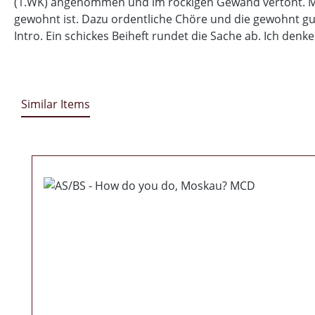
(1.WK) angenommen und im rockigen Gewand vertont. Mu
gewohnt ist. Dazu ordentliche Chöre und die gewohnt g
Intro. Ein schickes Beiheft rundet die Sache ab. Ich den
Similar Items
Produktgalerie überspringen