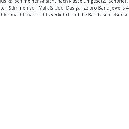
sikalisch meiner Ansicht nach klasse umgesetzt. Schöner,
uten Stimmen von Maik & Udo. Das ganze pro Band jeweils
ke hier macht man nichts verkehrt und die Bands schließen an