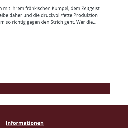
n mit ihrem fränkischen Kumpel, dem Zeitgeist
heibe daher und die druckvoll/fette Produktion
em so richtig gegen den Strich geht. Wer die
ast 50 Minuten Spielzeit vergehen wie im Flug und
en deutschen RAC definitiv ein kleiner Pflichtkauf.
ung enthält! Ganz klare Empfehlung! Für mich jetzt
Informationen