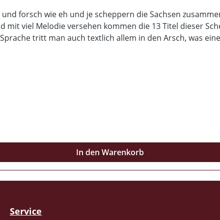
ch und forsch wie eh und je scheppern die Sachsen zusamme
und mit viel Melodie versehen kommen die 13 Titel dieser Sc
Sprache tritt man auch textlich allem in den Arsch, was ein
schen Truppe mochte, der wird dieses Album lieben! Die f
 weiter laufen zu lassen. Für Freunde des guten handgemacht
Beiheft, welche natürlich alle Texte und passende Bebilder
In den Warenkorb
Service