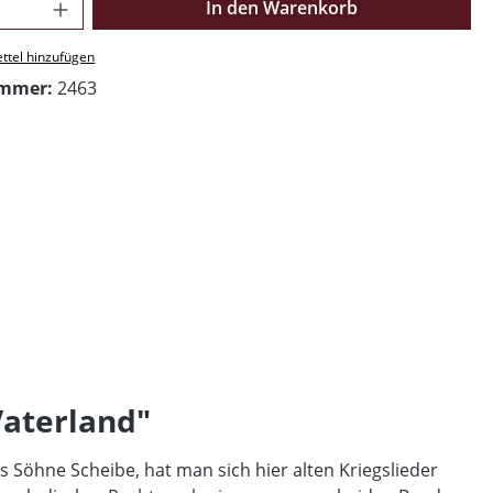
Anzahl: Gib den gewünschten Wert ein o
In den Warenkorb
ttel hinzufügen
ummer:
2463
Vaterland"
ts Söhne Scheibe, hat man sich hier alten Kriegslieder