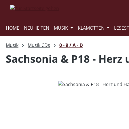
m Hauptinhalt springen
Zur Suche springen
Zur Hauptnavigation springen
HOME
NEUHEITEN
MUSIK
KLAMOTTEN
LESES
Musik
Musik CDs
0 - 9 / A - D
Sachsonia & P18 - Herz
Bildergalerie überspringen