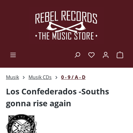
Zum Hauptinhalt springen
Ware
Musik
Musik CDs
0 - 9 / A - D
Los Confederados -Souths
gonna rise again