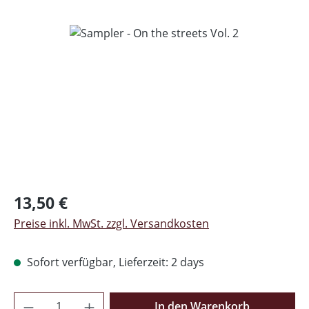
Bildergalerie überspringen
Regulärer Preis:
13,50 €
Preise inkl. MwSt. zzgl. Versandkosten
Sofort verfügbar, Lieferzeit: 2 days
Produkt Anzahl: Gib den gewünschten Wer
In den Warenkorb