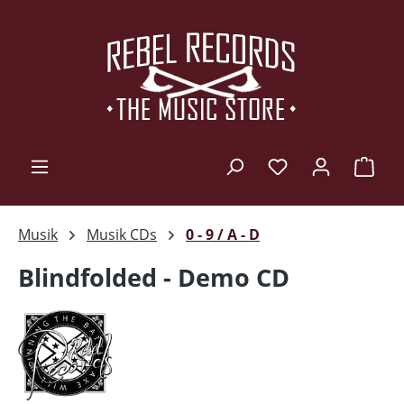
Zum Hauptinhalt springen
Ware
Musik
Musik CDs
0 - 9 / A - D
Blindfolded - Demo CD