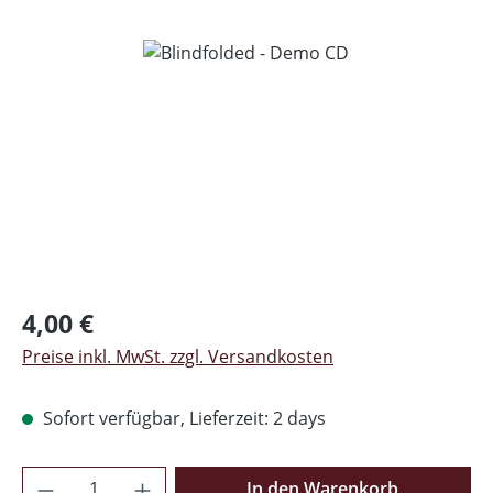
Bildergalerie überspringen
Regulärer Preis:
4,00 €
Preise inkl. MwSt. zzgl. Versandkosten
Sofort verfügbar, Lieferzeit: 2 days
Produkt Anzahl: Gib den gewünschten Wer
In den Warenkorb