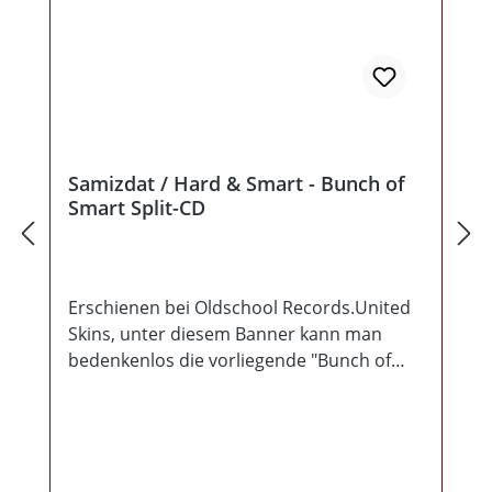
Samizdat / Hard & Smart - Bunch of
Smart Split-CD
Erschienen bei Oldschool Records.United
Skins, unter diesem Banner kann man
bedenkenlos die vorliegende "Bunch of
Smart" Split-CD vorstellen. 10 Lieder in
subkultureller Einigkeit zweier Nationen
wird dem interessierten Hörer auf dieser
Produktion geboten, den Anfang macht