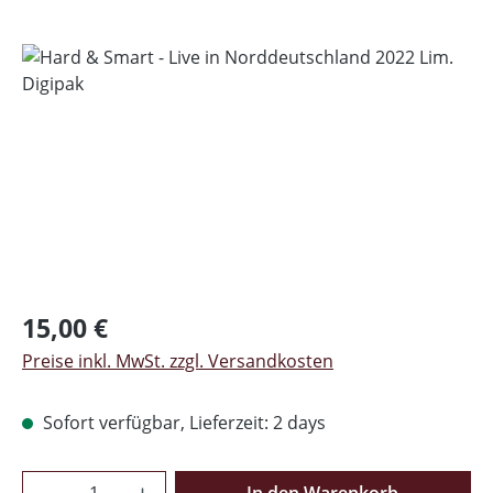
Bildergalerie überspringen
Regulärer Preis:
15,00 €
Preise inkl. MwSt. zzgl. Versandkosten
Sofort verfügbar, Lieferzeit: 2 days
Produkt Anzahl: Gib den gewünschten Wer