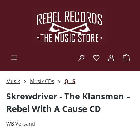
Zum Hauptinhalt springen
Ware
Musik
Musik CDs
Q - S
Skrewdriver - The Klansmen ‎–
Rebel With A Cause CD
WB Versand
Bildergalerie überspringen