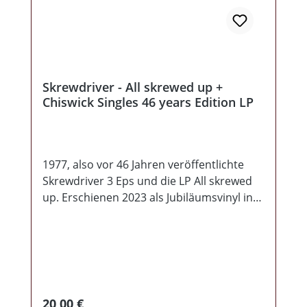
Skrewdriver - All skrewed up +
Chiswick Singles 46 years Edition LP
1977, also vor 46 Jahren veröffentlichte
Skrewdriver 3 Eps und die LP All skrewed
up. Erschienen 2023 als Jubiläumsvinyl in
Form einer LP im schwarz-weiss Cover—
was es so von den“ All skrewed up“ Lps
auch noch NIE gab mit einem Limit von
450 Stück in 3 Farben , 150 in schwarz, 150
in weiss + 150 in rot + A 3 Poster + A 4
Poster über die Band aus einem
Regulärer Preis:
20,00 €