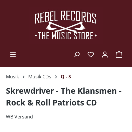
Zum Hauptinhalt springen
Ware
Musik
Musik CDs
Q - S
Skrewdriver - The Klansmen ‎-
Rock & Roll Patriots CD
WB Versand