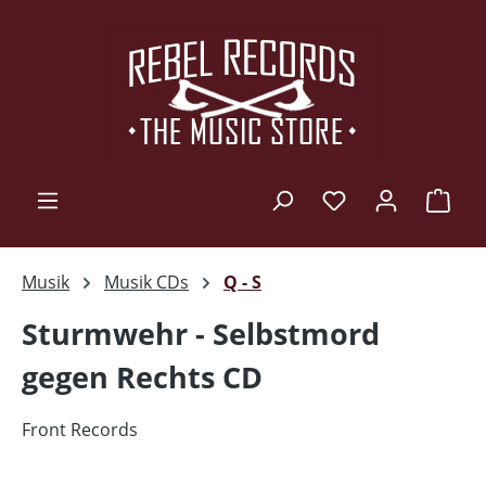
Zum Hauptinhalt springen
Ware
Musik
Musik CDs
Q - S
Sturmwehr - Selbstmord
gegen Rechts CD
Front Records
Bildergalerie überspringen