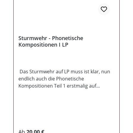
Sturmwehr - Phonetische
Kompositionen I LP
Das Sturmwehr auf LP muss ist klar, nun
endlich auch die Phonetische
Kompositionen Teil 1 erstmalig auf
Langspielplatte. Gesamtauflage 310 Stück,
wovon es 190 in Schwarz und 120 in Gelb
gibt. Dazu gibt es noch ein Poster
Gesamtauflage: 310 Stück 190 in Schwarz
120 in Gelb
Regulärer Preis:
Ab
20,00 €