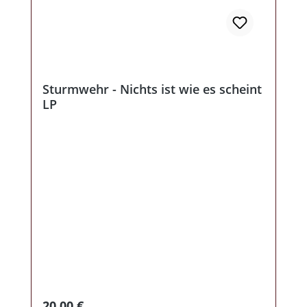
Sturmwehr - Nichts ist wie es scheint
LP
Regulärer Preis:
20,00 €