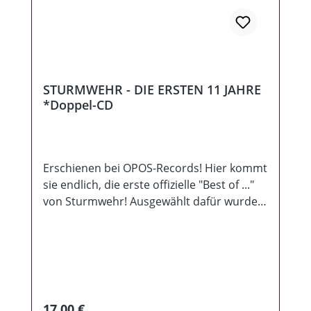
STURMWEHR - DIE ERSTEN 11 JAHRE
*Doppel-CD
Erschienen bei OPOS-Records! Hier kommt
sie endlich, die erste offizielle "Best of ..."
von Sturmwehr! Ausgewählt dafür wurden
21 Titel aus den ersten 11 Jahren
Bandgeschichte! Alle Lieder wurden neu
eingespielt und eingesungen! Teilweise
neu arrangiert und musikalisch modern
aufgefrischt, bekommt man eine perfekte
Mischung aus zeitlosen Texten und
Regulärer Preis:
17,00 €