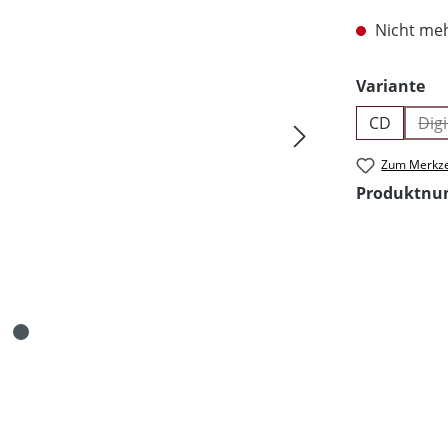
Nicht meh
au
Variante
CD
Dig
Zum Merkze
Produktn