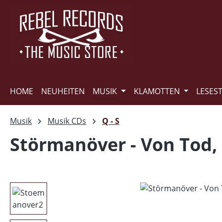
m Hauptinhalt springen
Zur Suche springen
Zur Hauptnavigation springen
HOME
NEUHEITEN
MUSIK
KLAMOTTEN
LESES
Musik
Musik CDs
Q - S
Störmanöver - Von Tod,
Bildergalerie überspringen