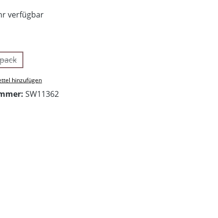
r verfügbar
swählen
ipack
(Diese Option ist zurzeit nicht verfügbar.)
ttel hinzufügen
ummer:
SW11362