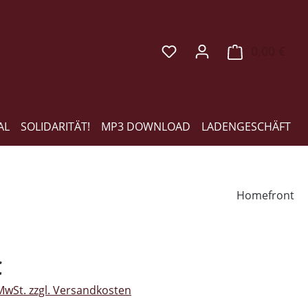
0,00 €
Ware
AL
SOLIDARITÄT!
MP3 DOWNLOAD
LADENGESCHÄFT
Homefront
eis:
€
 MwSt. zzgl. Versandkosten