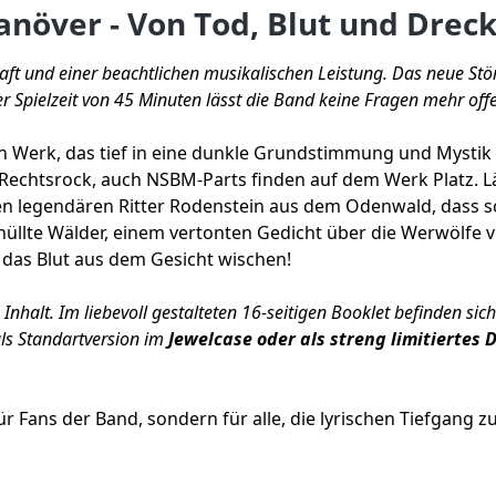
növer - Von Tod, Blut und Dreck
aft und einer beachtlichen musikalischen Leistung. Das neue Stö
r Spielzeit von 45 Minuten lässt die Band keine Fragen mehr off
in Werk, das tief in eine dunkle Grundstimmung und Mystik 
en Rechtsrock, auch NSBM-Parts finden auf dem Werk Platz.
n legendären Ritter Rodenstein aus dem Odenwald, dass so
üllte Wälder, einem vertonten Gedicht über die Werwölfe 
das Blut aus dem Gesicht wischen!
halt. Im liebevoll gestalteten 16-seitigen Booklet befinden sich f
ls Standartversion im
Jewelcase oder als streng limitiertes
r Fans der Band, sondern für alle, die lyrischen Tiefgang z