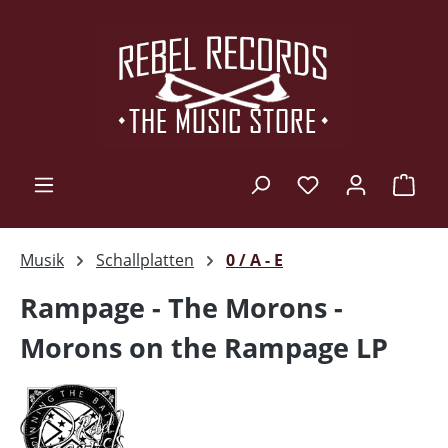
Zum Hauptinhalt springen
Ware
Musik
Schallplatten
0 / A - E
Rampage - The Morons -
Morons on the Rampage LP