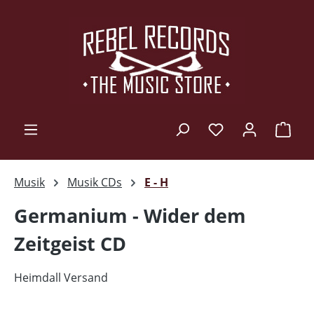
Zum Hauptinhalt springen
Ware
Musik
Musik CDs
E - H
Germanium - Wider dem
Zeitgeist CD
Heimdall Versand
Bildergalerie überspringen