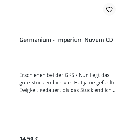
Germanium - Imperium Novum CD
Erschienen bei der GKS / Nun liegt das
gute Stück endlich vor. Hat ja ne gefühlte
Ewigkeit gedauert bis das Stück endlich
erschienen ist. Wie beschreibt man
Germanium in einigen Sätzen? Hmm. Ich
versuche es mal wie folgt: Brachiale
Rockmusik mit Melodie und einem Schuss
Metall. Band lebt natürlich in erster Linie
von der brutalen Stimme des
Regulärer Preis:
14,50 €