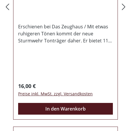
Erschienen bei Das Zeughaus / Mit etwas
ruhigeren Tönen kommt der neue
Sturmwehr Tonträger daher. Er bietet 11
abwechslungsreiche, teils nachdenkliche
Texte, die das aktuelle Tagesgeschehen
aufgreifen. Auf der Scheibe finden sich
neben fast schon melancholisch
anmutenden Stücken wie "Der letzte
Gang", Gassenhauer wie "Unvergessliche
Regulärer Preis:
16,00 €
Jahre" und Melodien die auf Anhieb in den
Preise inkl. MwSt. zzgl. Versandkosten
Ohren hängen bleiben wie "Du bist alles
für mich". Ein absolut gradliniges und
In den Warenkorb
ehrliches Album!