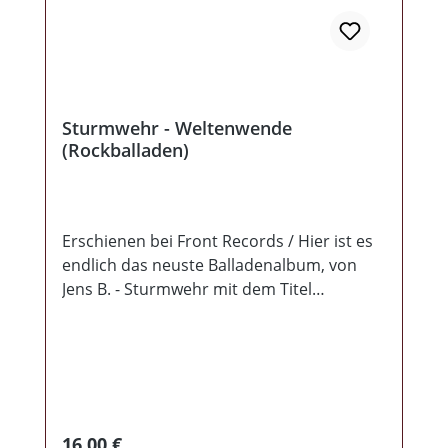
Sturmwehr - Weltenwende
(Rockballaden)
Erschienen bei Front Records / Hier ist es
endlich das neuste Balladenalbum, von
Jens B. - Sturmwehr mit dem Titel
Weltenwende frisch aus dem Presswerk.
Es handelt sich dabei um 11
wunderschöne melodische Rock-Pop-
Balladen...Texte mit Tiefgründigkeit und
Abwechslung. Man verspürt, dass diese
mit Überzeugung vorgetragen werden und
Regulärer Preis:
16,00 €