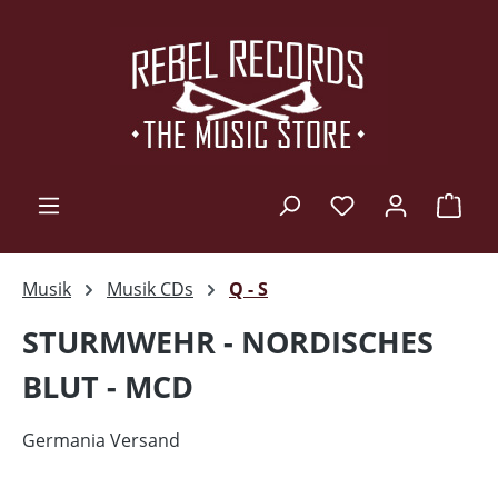
Zum Hauptinhalt springen
Ware
Musik
Musik CDs
Q - S
STURMWEHR - NORDISCHES
BLUT - MCD
Germania Versand
Bildergalerie überspringen