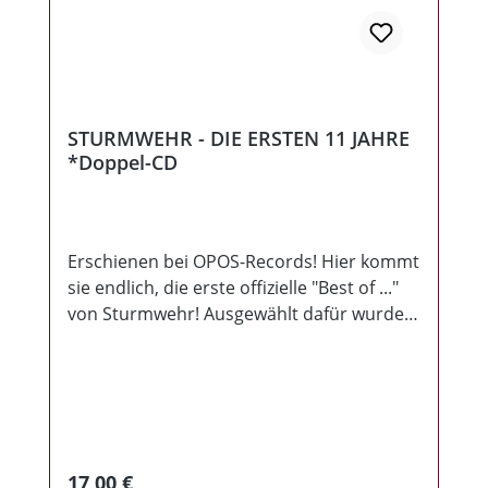
STURMWEHR - DIE ERSTEN 11 JAHRE
*Doppel-CD
Erschienen bei OPOS-Records! Hier kommt
sie endlich, die erste offizielle "Best of ..."
von Sturmwehr! Ausgewählt dafür wurden
21 Titel aus den ersten 11 Jahren
Bandgeschichte! Alle Lieder wurden neu
eingespielt und eingesungen! Teilweise
neu arrangiert und musikalisch modern
aufgefrischt, bekommt man eine perfekte
Mischung aus zeitlosen Texten und
Regulärer Preis:
17,00 €