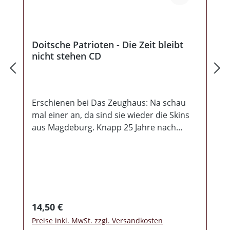
Doitsche Patrioten - Die Zeit bleibt
nicht stehen CD
Erschienen bei Das Zeughaus: Na schau
mal einer an, da sind sie wieder die Skins
aus Magdeburg. Knapp 25 Jahre nach
ihrem letzten Album haben die Jungs ihre
Instrumente ins Studio gezerrt und ein
zeitgemäßes Album gezaubert, ohne dabei
ihre Wurzeln zu vergessen. Auf 11 Lieder
verteilt gibt es den Sound von damals mit
dem gewissen Standard, welcher heute in
Regulärer Preis:
14,50 €
den Studios normal ist. Gelungene
Preise inkl. MwSt. zzgl. Versandkosten
Produktion auf 45 Minuten Spielzeit,