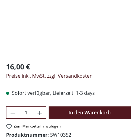
Regulärer Preis:
16,00 €
Preise inkl. MwSt. zzgl. Versandkosten
Sofort verfügbar, Lieferzeit: 1-3 days
Produkt Anzahl: Gib den gewünschten Wer
In den Warenkorb
Zum Merkzettel hinzufügen
Produktnummer:
SW10352