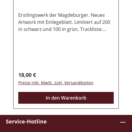
Erstlingswerk der Magdeburger. Neues
Artwork mit Einlegeblatt. Limitiert auf 200
in schwarz und 100 in grün. Trackliste:
Intro Elbsturm Skinhead Deutsche Medien
Der Totengräber Kühles Bier, Whisky Und
Wein United Skins Kampfhandlung Alles Ist
So Dreckig Schenke Ein Schutzmann Klein
Der Hirnlose Outro
Regulärer Preis:
18,00 €
Preise inkl. MwSt. zzgl. Versandkosten
In den Warenkorb
Service-Hotline