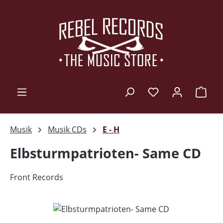
Zum Hauptinhalt springen
Ware
Musik
Musik CDs
E - H
Elbsturmpatrioten- Same CD
Front Records
Bildergalerie überspringen