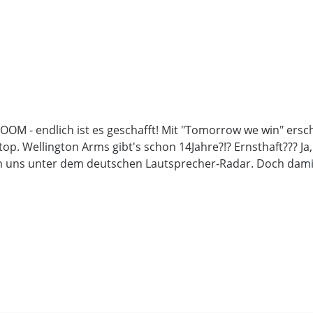
M - endlich ist es geschafft! Mit "Tomorrow we win" ersch
op. Wellington Arms gibt's schon 14Jahre?!? Ernsthaft??? Ja,
 uns unter dem deutschen Lautsprecher-Radar. Doch damit is
h direkteren aufrührerischen Statements gegen das amerika
fs und treibenden Drums durch ihre offizielle Debutscheibe
ver Album "All Skrewed up" erinnert! Ganze 16 (!!!) Lieder mi
 auf Euren Äther!