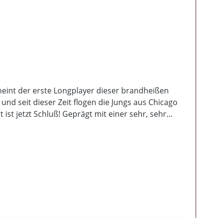
eint der erste Longplayer dieser brandheißen
 und seit dieser Zeit flogen die Jungs aus Chicago
t jetzt Schluß! Geprägt mit einer sehr, sehr
nisch links-verseuchte Establishment, rauschen
. Und dabei vergeht nicht viel Zeit bis man merkt,
t einer Spielzeit von 43Min. befinden sich auf der