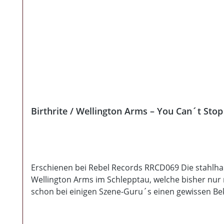
Birthrite / Wellington Arms – You Can´t Stop
Erschienen bei Rebel Records RRCD069 Die stahlhar
Wellington Arms im Schlepptau, welche bisher nur 
schon bei einigen Szene-Guru´s einen gewissen Bek
Split-Single noch zugegen war. Daher ist diese CD a
Skinhead-Rock, ähnlich wie Birthrite. Das sie geprä