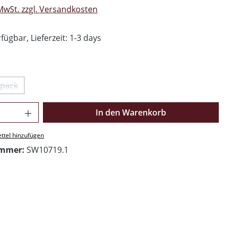
 MwSt. zzgl. Versandkosten
fügbar, Lieferzeit: 1-3 days
swählen
ipack
(Diese Option ist zurzeit nicht verfügbar.)
Anzahl: Gib den gewünschten Wert ein o
In den Warenkorb
ttel hinzufügen
ummer:
SW10719.1