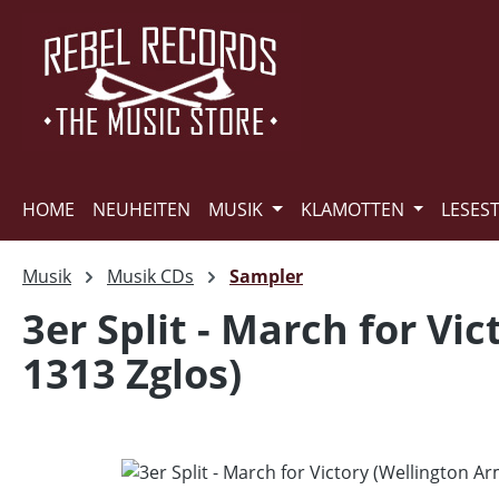
m Hauptinhalt springen
Zur Suche springen
Zur Hauptnavigation springen
HOME
NEUHEITEN
MUSIK
KLAMOTTEN
LESES
Musik
Musik CDs
Sampler
3er Split - March for Vi
1313 Zglos)
Bildergalerie überspringen