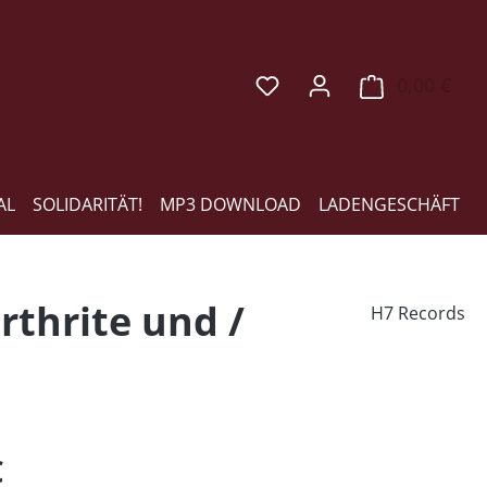
0,00 €
Ware
AL
SOLIDARITÄT!
MP3 DOWNLOAD
LADENGESCHÄFT
irthrite und /
H7 Records
eis:
€