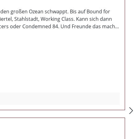
r den großen Ozean schwappt. Bis auf Bound for
iertel, Stahlstadt, Working Class. Kann sich dann
ficers oder Condemned 84. Und Freunde das macht
ehn Liedern bei Ihrer Voll Debutscheibe. Bisher
 Markt ist tot? Nein, Birthrite pumpen jede Menge
nd die liefern die vier Jungs um Sänger Travis bei
keit. Will man eigentlich nicht, aber nach den 33