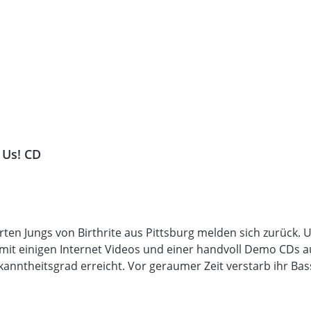
 Us! CD
ten Jungs von Birthrite aus Pittsburg melden sich zurück. 
mit einigen Internet Videos und einer handvoll Demo CDs a
anntheitsgrad erreicht. Vor geraumer Zeit verstarb ihr Bas
uch eine Art Tribute für Pete Mistro. Wellington Arms spiele
gt von den wilden 80ern sind, ist nicht von der Hand zu wei