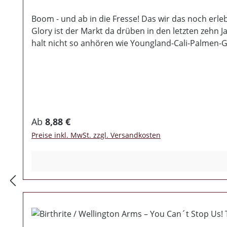
Boom - und ab in die Fresse! Das wir das noch erl
Glory ist der Markt da drüben in den letzten zehn Ja
halt nicht so anhören wie Youngland-Cali-Palmen
es! Ach wie mein Herz springt. Da is´ Druck, da is´
kannten ja leider nur Insider die Band, auch wenn s
Adrenalin durch die Kanülen in den totgeglaubten P
Liedern wie „Brand new day“ oder „Hated few“ unzwe
Minuten von „The seeds of change“ wirst Du es and
Regulärer Preis:
Ab
8,88 €
Preise inkl. MwSt. zzgl. Versandkosten