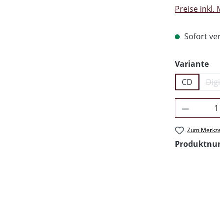
Preise inkl.
Sofort ver
au
Variante
CD
Dig
Produkt 
Zum Merkze
Produktn