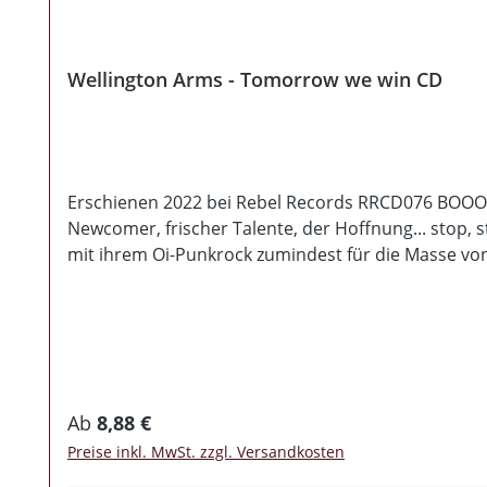
Wellington Arms - Tomorrow we win CD
Erschienen 2022 bei Rebel Records RRCD076 BOOOOO
Newcomer, frischer Talente, der Hoffnung... stop, st
mit ihrem Oi-Punkrock zumindest für die Masse von
direkten Working class Skinhead Attitüde und noc
Wellington Arms mit überraschend erfrischenden Rif
dass ihre Musik zum Teil stark an das erste Skrewdri
CD und bringen so zu 100% FuckTheReds-Punkrock
Regulärer Preis:
Ab
8,88 €
Preise inkl. MwSt. zzgl. Versandkosten