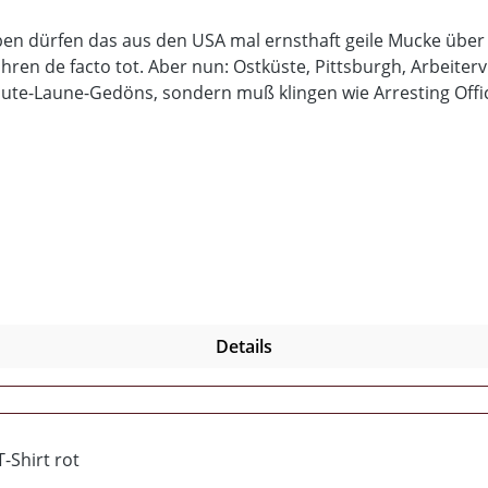
eben dürfen das aus den USA mal ernsthaft geile Mucke übe
hren de facto tot. Aber nun: Ostküste, Pittsburgh, Arbeiterv
-Gute-Laune-Gedöns, sondern muß klingen wie Arresting Of
 Glaubhaftigkeit, da is´ der Geruch der Straße und das auf z
ie schon eine Single und eine Mini-LP veröffentlichten. Der
atienten. Aber es braucht mehr, es braucht die Überdosis. U
ifelhaft ab. Das riecht nach mehr, das riecht nach Abhängig
ers sehen!
Details