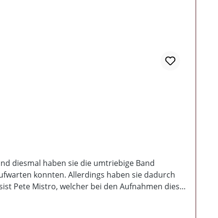
Und diesmal haben sie die umtriebige Band
ufwarten konnten. Allerdings haben sie dadurch
sist Pete Mistro, welcher bei den Aufnahmen dieser
n einen absolut eingängigen, frischen und flotten
sen. Und wenn man ehrlich ist hinterlassen sie sogar