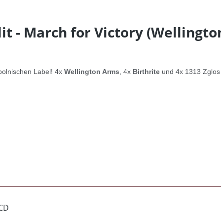
t - March for Victory (Wellingto
polnischen Label! 4x
Wellington Arms
, 4x
Birthrite
und 4x 1313 Zglos 