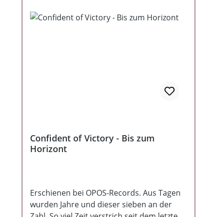
und die Bands enterten das Studio um
dieses Mach(t)werk einzuspielen! Heraus
gekommen ist wohl eine der besten Split
CDs, die je auf die Menschheit losgelassen
wurde! Man bekommt genau das serviert,
was man von den Jungs erwartet - alle 3
Bands in Höchstform! Jede Band
präsentiert uns 2 neue Lieder plus jeweils
ein Cover der anderen Band, natürlich in
Eigenart vertont! Dazu kommt ein
Gemeinschaftlied, was die Titelzahl letztlich
auf 13 kommen lässt. Der Sound ist mega
Confident of Victory - Bis zum
und sorgt für ein absolut geniales
Horizont
Klangerlebnis. Abgerundet wird das Ganze
durch ein schickes 12seitiges Beiheft,
welches von Doomsdaykvlt passend
gestaltet wurde. Frontalkraft, Blitzkrieg,
Erschienen bei OPOS-Records. Aus Tagen
Confident... für immer siegessicher vereint!
wurden Jahre und dieser sieben an der
Zahl. So viel Zeit verstrich seit dem letzten