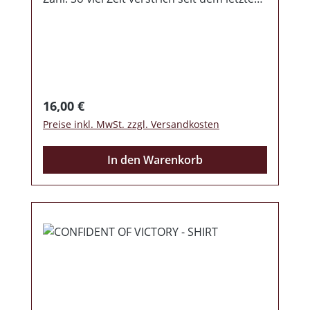
Werk von COV. Dazwischen gab es noch
das Gemeinschaftswerk mit Frontalkraft
und Blitzkrieg und dort wurde schon die
neue Richtung, in welche es musikalisch
gehen wird, der Hörerschaft präsentiert.
Genauso geht es hier weiter, moderner
Regulärer Preis:
16,00 €
Rock, Melodien ohne Ende,
Preise inkl. MwSt. zzgl. Versandkosten
Gänsehautfaktor vom Anfang bis zum
Ende. So muss Musik im Jahre 2019
In den Warenkorb
klingen. Das ganze kommt mit schick
gestalteten Beiheft und nun lasst sie
starten die Reise zum Horizont! Absoluter
Pflichtkauf!!!