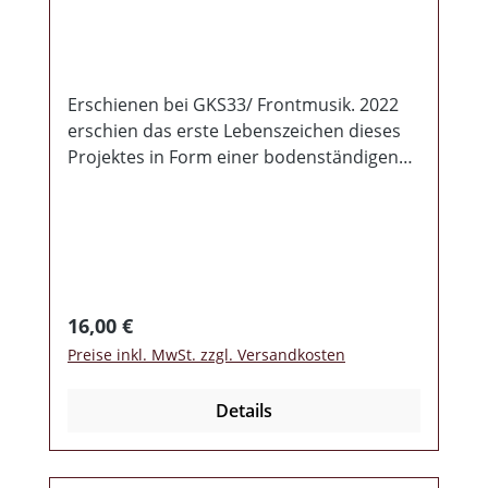
Erschienen bei GKS33/ Frontmusik. 2022
erschien das erste Lebenszeichen dieses
Projektes in Form einer bodenständigen
Demo CD. 2 jahre später ist
Morgendämmerung gereift und hat sich
nicht nur stilistisch weiterentwickelt. 2022
schrieb ich noch "Ein sehr schönes,
ruhiges und besinnliches Balladenwerk".
Ende 2024 muss ich schreiben "eine sehr
Regulärer Preis:
16,00 €
facettenreiche Scheibe", von Rock bis
Preise inkl. MwSt. zzgl. Versandkosten
Metal wird eine große Bandbreite
angeboten. Sauber produziert, textlich
Details
ausgereift, überzeugt die Scheibe vor
allem in gesanglicher Hinsicht. Ist immer
müßig Vergleiche mit bereits etablierten