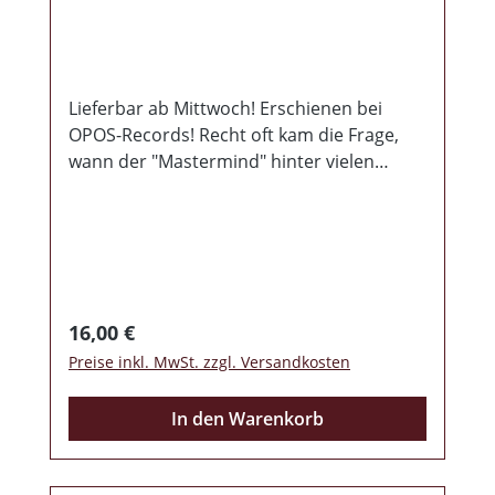
Lieferbar ab Mittwoch! Erschienen bei
OPOS-Records! Recht oft kam die Frage,
wann der "Mastermind" hinter vielen
Bands, wieder mit seinem Soloprojekt
Stereotyp von sich hören lässt. Nun ist es
soweit, bevor das neue Rockalbum
erscheint, präsentieren wir Euch hiermit
sein Balladenalbum, welches mit Gefühl,
Spielfreude und tiefsinnigen Texten für
Regulärer Preis:
16,00 €
viele ein Höhepunkt werden dürfte. Lasst
Preise inkl. MwSt. zzgl. Versandkosten
Euch mitnehmen auf eine Reise, welche
Kraft gibt, Zuversicht spendet und das
In den Warenkorb
wichtige wieder zu Tage fördert ... Familie
Freiheit Vaterland. Ein wunderschönes
Beiheft, mit allen Texten und einigen