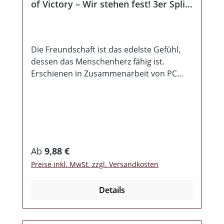
of Victory – Wir stehen fest! 3er Split
CD
Die Freundschaft ist das edelste Gefühl,
dessen das Menschenherz fähig ist.
Erschienen in Zusammenarbeit von PC
Records - OPOS Records - Rebel Records
Lange geplant und nun endlich erhältlich!
Freundschaft verbindet, daß zeigt diese
Split CD der Bands Frontalkraft, Blitzkrieg
& Confident of Victory eindrucksvoll! Die
Jungs kennen sich nun mittlerweile Jahre
Regulärer Preis:
Ab
9,88 €
und haben so manch Konzert zusammen
Preise inkl. MwSt. zzgl. Versandkosten
gespielt und so manch durchzechte Nacht
zusammen erlebt. Ewig sprach man über
Details
eine Gemeinschafts CD, aber Nägel mit
Köpfen machen konnte so richtig keiner.
Im Jahr 2017 war es dann endlich soweit