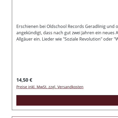
Erschienen bei Oldschool Records Geradlinig und o
angekündigt, dass nach gut zwei Jahren ein neues Albumveröffentlich
Allgäuer ein. Lieder wie "Soziale Revolution" oder
und druckvoll abgemischt. Faustrecht nehmen wie eh und je kein Blatt vor den Mund und zeigen der Gutmenschenfraktion und den PC-Fetischisten den
gestreckten Mittelfinger. Neben 8 Titeln in Deutsch finden sich auch drei englischsprachige Songs. Die 11 Titel haben eine Gesamtspielzeit von 45 Minuten. Im 16-
seitigen, schön gestalteten Beiheft finden sich alle 
Regulärer Preis:
14,50 €
Preise inkl. MwSt. zzgl. Versandkosten