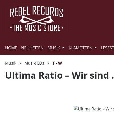
m Hauptinhalt springen
Zur Suche springen
Zur Hauptnavigation springen
HOME
NEUHEITEN
MUSIK
KLAMOTTEN
LESES
Musik
Musik CDs
T - W
Ultima Ratio – Wir sind .
Bildergalerie überspringen