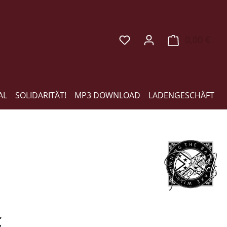
0,00 €
Ware
AL
SOLIDARITÄT!
MP3 DOWNLOAD
LADENGESCHÄFT
eis:
€