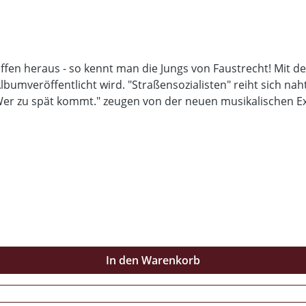
ffen heraus - so kennt man die Jungs von Faustrecht! Mit d
t wird. "Straßensozialisten" reiht sich nahtlos in die bisherigen Veröffentlich
 "Wer zu spät kommt." zeugen von der neuen musikalischen E
Texte sowie einige Bilder der Jungs wieder.
In den Warenkorb