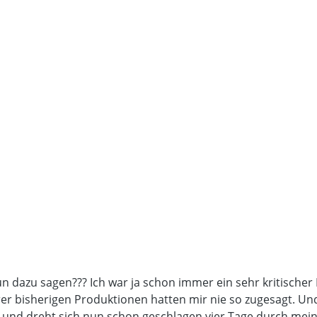
un dazu sagen??? Ich war ja schon immer ein sehr kritisch
er bisherigen Produktionen hatten mir nie so zugesagt. Un
er und dreht sich nun schon geschlagen vier Tage durch mein