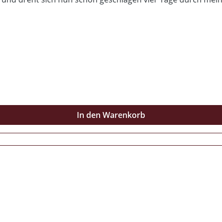
uf hebeln... 15 Hammergeile Kracher im Fett abgemischten 
005) WIERDER LIEFERBAR!
In den Warenkorb