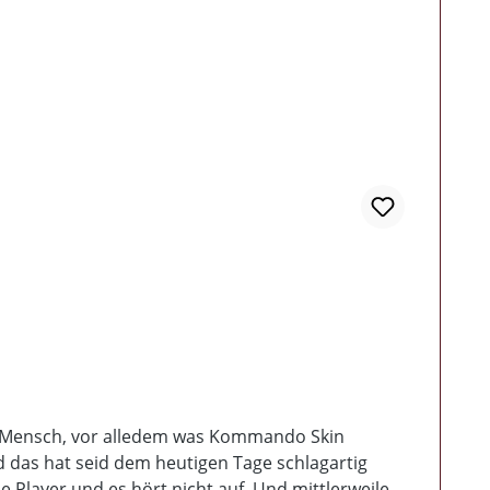
er Mensch, vor alledem was Kommando Skin
d das hat seid dem heutigen Tage schlagartig
e Player und es hört nicht auf. Und mittlerweile