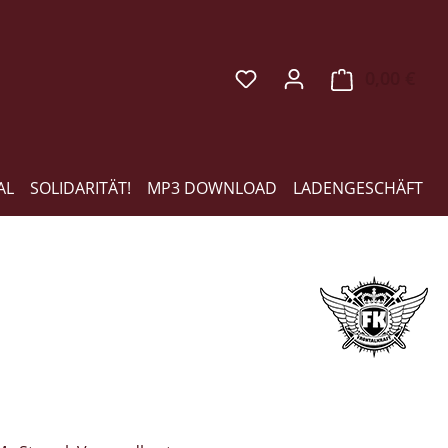
0,00 €
Ware
AL
SOLIDARITÄT!
MP3 DOWNLOAD
LADENGESCHÄFT
eis: