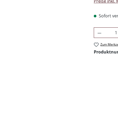
Preise inkl.
Sofort ver
Produkt 
Zum Merkze
Produktn