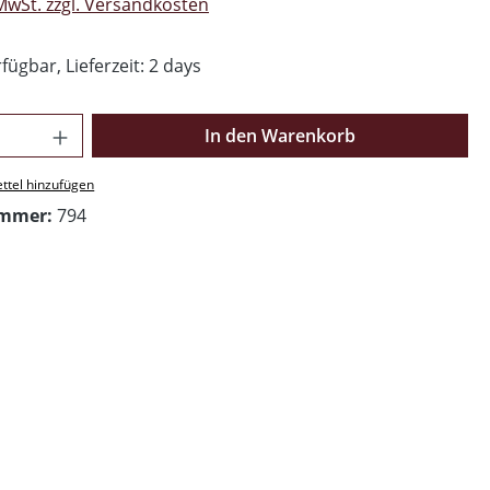
 MwSt. zzgl. Versandkosten
fügbar, Lieferzeit: 2 days
Anzahl: Gib den gewünschten Wert ein o
In den Warenkorb
ttel hinzufügen
ummer:
794