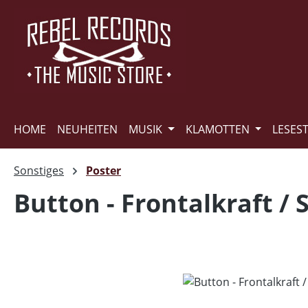
m Hauptinhalt springen
Zur Suche springen
Zur Hauptnavigation springen
HOME
NEUHEITEN
MUSIK
KLAMOTTEN
LESES
Sonstiges
Poster
Button - Frontalkraft /
Bildergalerie überspringen