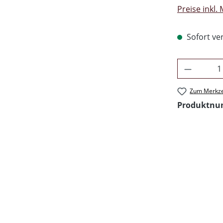
Preise inkl.
Sofort ver
Produkt 
Zum Merkze
Produktn