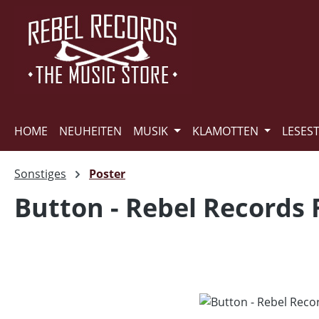
m Hauptinhalt springen
Zur Suche springen
Zur Hauptnavigation springen
HOME
NEUHEITEN
MUSIK
KLAMOTTEN
LESES
Sonstiges
Poster
Button - Rebel Records 
Bildergalerie überspringen