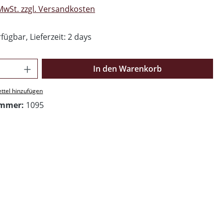
 MwSt. zzgl. Versandkosten
fügbar, Lieferzeit: 2 days
Anzahl: Gib den gewünschten Wert ein o
In den Warenkorb
ttel hinzufügen
ummer:
1095