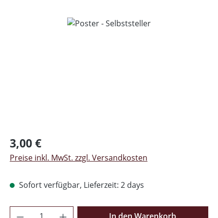
Bildergalerie überspringen
Regulärer Preis:
3,00 €
Preise inkl. MwSt. zzgl. Versandkosten
Sofort verfügbar, Lieferzeit: 2 days
Produkt Anzahl: Gib den gewünschten Wer
In den Warenkorb