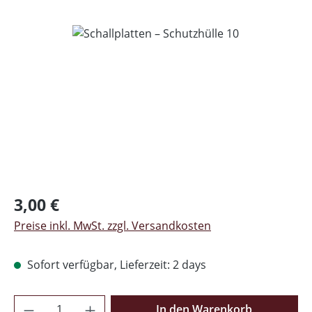
Bildergalerie überspringen
Regulärer Preis:
3,00 €
Preise inkl. MwSt. zzgl. Versandkosten
Sofort verfügbar, Lieferzeit: 2 days
Produkt Anzahl: Gib den gewünschten Wer
In den Warenkorb