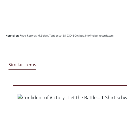
Hersteller:
Rebel Records,
M. Seidel,
Taubenstr. 35,
03046 Cottbus,
info@rebel-records.com
Similar Items
Produktgalerie überspringen