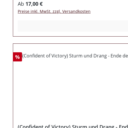
Regulärer Preis:
Ab
17,00 €
Preise inkl. MwSt. zzgl. Versandkosten
Rabatt
%
(Confident of Victory) Sturm und Drang - En