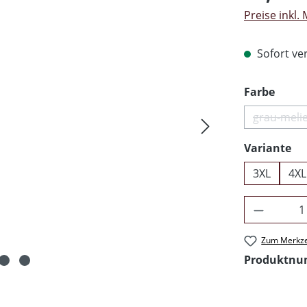
Preise inkl.
Sofort ver
ausw
Farbe
grau-melie
(Dies
au
Variante
3XL
4XL
Produkt 
Zum Merkze
Produktn