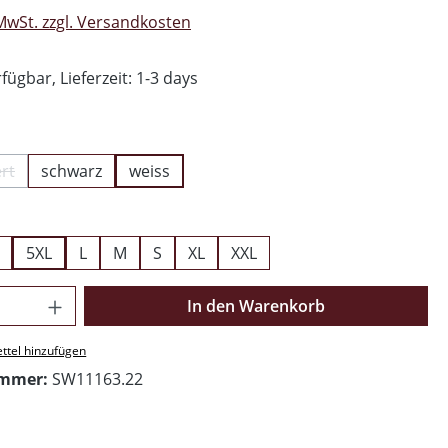
 MwSt. zzgl. Versandkosten
fügbar, Lieferzeit: 1-3 days
ählen
rt
schwarz
weiss
e Option ist zurzeit nicht verfügbar.)
swählen
5XL
L
M
S
XL
XXL
Anzahl: Gib den gewünschten Wert ein o
In den Warenkorb
ttel hinzufügen
ummer:
SW11163.22