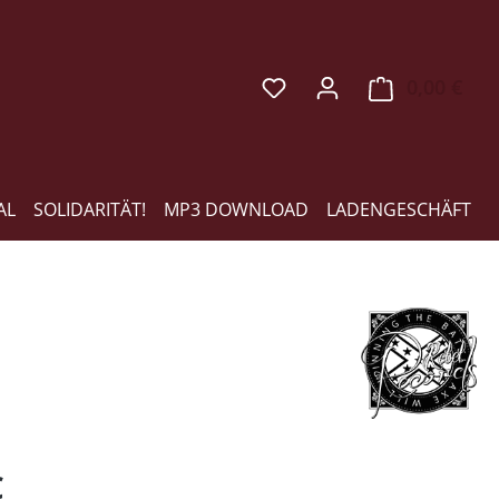
0,00 €
Ware
AL
SOLIDARITÄT!
MP3 DOWNLOAD
LADENGESCHÄFT
eis:
€