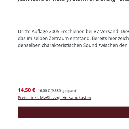
Dritte Auflage 2005 Erschienen bei V7 Versand: Di
das im selben Zeitraum entstand. Bereits hier zei
denselben charakteristischen Sound zwischen den 
Deutschlands“ oder „Legenden Leben lang“ sind wah
Verkaufspreis:
Regulärer Preis:
14,50 €
16,00 €
(9.38% gespart)
Preise inkl. MwSt. zzgl. Versandkosten