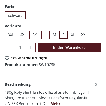
auswählen
Farbe
schwarz
auswählen
Variante
3XL
4XL
5XL
L
M
S
XL
XXL
Produkt Anzahl: Gib den gewünschten Wer
In den Warenkorb
Zum Merkzettel hinzufügen
Produktnummer:
SW10736
Beschreibung
190g Roly Shirt Erstes offizielles Sturmkrieger T-
Shirt, "Politischer Soldat"! Passform Regulär-fit
UNISEX Bedruckt mit Di…
Mehr