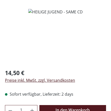
Bildergalerie überspringen
Regulärer Preis:
14,50 €
Preise inkl. MwSt. zzgl. Versandkosten
Sofort verfügbar, Lieferzeit: 2 days
Produkt Anzahl: Gib den gewünschten Wer
In den Warenkorb