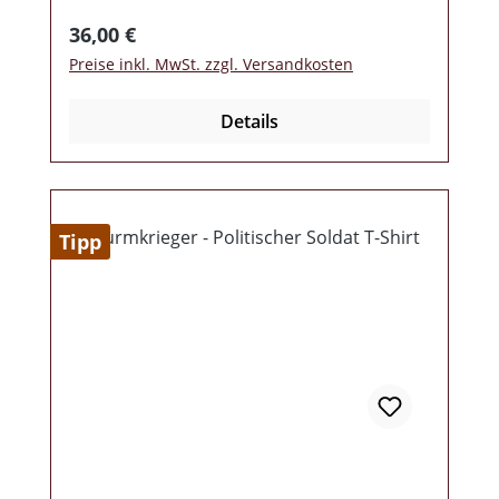
Armausschnitt, Ärmelbund und Saum
Regulärer Preis:
36,00 €
Rippstrickbündchen am Ärmelabschluss
Preise inkl. MwSt. zzgl. Versandkosten
und Bund Zeitgemäßer, gerader Schnitt.
Details
Tipp