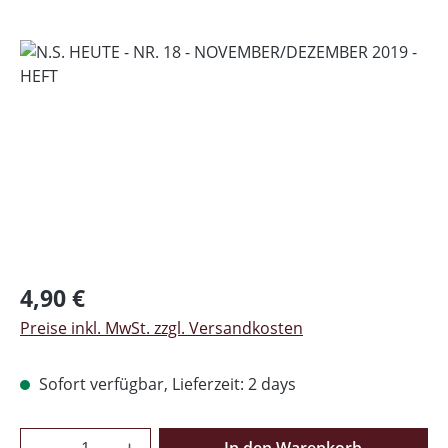
Bildergalerie überspringen
Regulärer Preis:
4,90 €
Preise inkl. MwSt. zzgl. Versandkosten
Sofort verfügbar, Lieferzeit: 2 days
Produkt Anzahl: Gib den gewünschten Wer