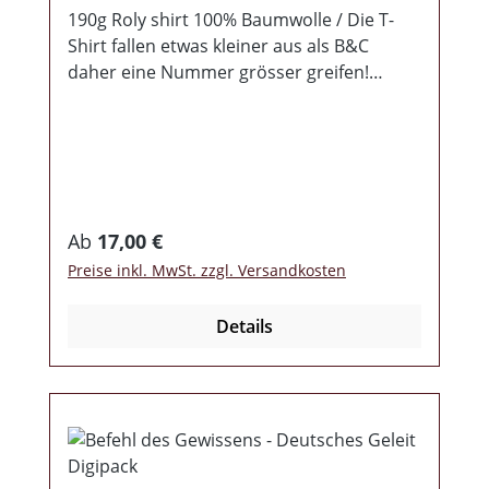
190g Roly shirt 100% Baumwolle / Die T-
Shirt fallen etwas kleiner aus als B&C
daher eine Nummer grösser greifen!
Frontdruck: Hausmannskost „15 Jahre
Bollwerk aus der Lausitz“ Rückendruck:
2010 HMK 2025 Zum 15-jährigen
Bandbestehen, der Lausitzer Recken, gibt
es ein neues Motiv in zwei verschiedenen
Farben, grau und schwarz wohl bekomm's!
Regulärer Preis:
Ab
17,00 €
Auf die nächste 15 Jahre Hausmannskost
Preise inkl. MwSt. zzgl. Versandkosten
…HEPP! HEPP! Herstellerinformation:
Rebel Records Stadtring 3A 03042 Cottbus
Details