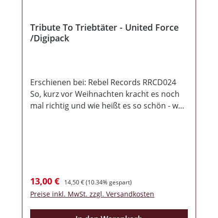
Tribute To Triebtäter - United Force
/Digipack
Erschienen bei: Rebel Records RRCD024
So, kurz vor Weihnachten kracht es noch
mal richtig und wie heißt es so schön - was
lange währt wird endlich gut! Nach knapp
fünf Jahren Vorbereitung ist der Tribute-
Sampler für die legendären Triebtäter nun
fertig. Wie es der Name aber schon
erahnen lässt, ist dieser Silberling kein
Sampler im ursprünglichen Sinne, sondern
Verkaufspreis:
Regulärer Preis:
13,00 €
14,50 €
(10.34% gespart)
ein Memorandum an die Bandbreite und
Preise inkl. MwSt. zzgl. Versandkosten
des Schaffens der Band Triebtäter. Die
hierauf zusammengestellten Lieder