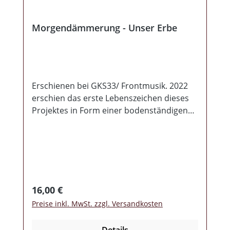
Morgendämmerung - Unser Erbe
Erschienen bei GKS33/ Frontmusik. 2022
erschien das erste Lebenszeichen dieses
Projektes in Form einer bodenständigen
Demo CD. 2 jahre später ist
Morgendämmerung gereift und hat sich
nicht nur stilistisch weiterentwickelt. 2022
schrieb ich noch "Ein sehr schönes,
ruhiges und besinnliches Balladenwerk".
Ende 2024 muss ich schreiben "eine sehr
Regulärer Preis:
16,00 €
facettenreiche Scheibe", von Rock bis
Preise inkl. MwSt. zzgl. Versandkosten
Metal wird eine große Bandbreite
angeboten. Sauber produziert, textlich