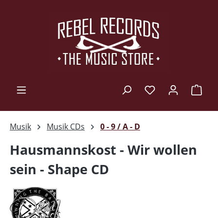
Zum Hauptinhalt springen
Ware
Musik
Musik CDs
0 - 9 / A - D
Hausmannskost - Wir wollen
sein - Shape CD