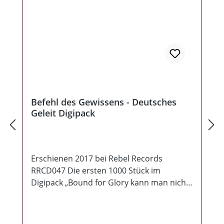
Befehl des Gewissens - Deutsches
Geleit Digipack
Erschienen 2017 bei Rebel Records
RRCD047 Die ersten 1000 Stück im
Digipack „Bound for Glory kann man nicht
covern“. Dieser Satz in Stein gemeißelt
hatte seit Jahren Bestand. Dennoch haben
sich erfahrene Musiker der Szene vor über