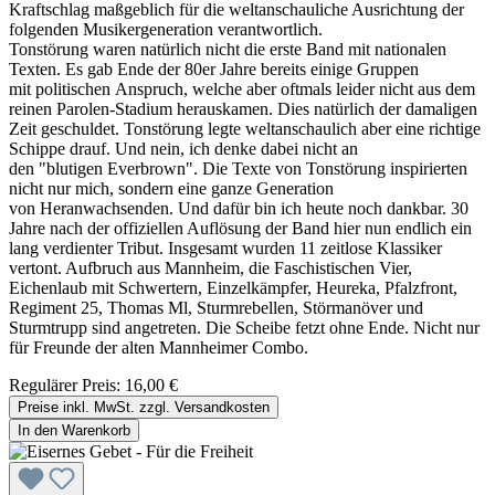
Kraftschlag maßgeblich für die weltanschauliche Ausrichtung der
folgenden Musikergeneration verantwortlich.
Tonstörung waren natürlich nicht die erste Band mit nationalen
Texten. Es gab Ende der 80er Jahre bereits einige Gruppen
mit politischen Anspruch, welche aber oftmals leider nicht aus dem
reinen Parolen-Stadium herauskamen. Dies natürlich der damaligen
Zeit geschuldet. Tonstörung legte weltanschaulich aber eine richtige
Schippe drauf. Und nein, ich denke dabei nicht an
den "blutigen Everbrown". Die Texte von Tonstörung inspirierten
nicht nur mich, sondern eine ganze Generation
von Heranwachsenden. Und dafür bin ich heute noch dankbar. 30
Jahre nach der offiziellen Auflösung der Band hier nun endlich ein
lang verdienter Tribut. Insgesamt wurden 11 zeitlose Klassiker
vertont. Aufbruch aus Mannheim, die Faschistischen Vier,
Eichenlaub mit Schwertern, Einzelkämpfer, Heureka, Pfalzfront,
Regiment 25, Thomas Ml, Sturmrebellen, Störmanöver und
Sturmtrupp sind angetreten. Die Scheibe fetzt ohne Ende. Nicht nur
für Freunde der alten Mannheimer Combo.
Regulärer Preis:
16,00 €
Preise inkl. MwSt. zzgl. Versandkosten
In den Warenkorb