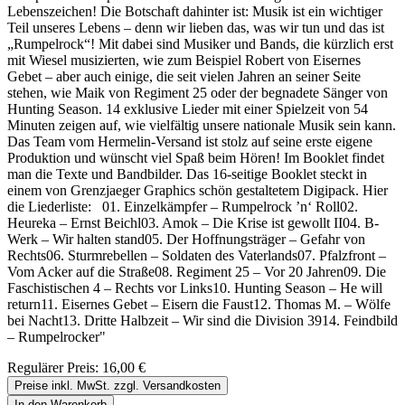
Lebenszeichen! Die Botschaft dahinter ist: Musik ist ein wichtiger
Teil unseres Lebens – denn wir lieben das, was wir tun und das ist
„Rumpelrock“! Mit dabei sind Musiker und Bands, die kürzlich erst
mit Wiesel musizierten, wie zum Beispiel Robert von Eisernes
Gebet – aber auch einige, die seit vielen Jahren an seiner Seite
stehen, wie Maik von Regiment 25 oder der begnadete Sänger von
Hunting Season. 14 exklusive Lieder mit einer Spielzeit von 54
Minuten zeigen auf, wie vielfältig unsere nationale Musik sein kann.
Das Team vom Hermelin-Versand ist stolz auf seine erste eigene
Produktion und wünscht viel Spaß beim Hören! Im Booklet findet
man die Texte und Bandbilder. Das 16-seitige Booklet steckt in
einem von Grenzjaeger Graphics schön gestaltetem Digipack. Hier
die Liederliste: 01. Einzelkämpfer – Rumpelrock ’n‘ Roll02.
Heureka – Ernst Beichl03. Amok – Die Krise ist gewollt II04. B-
Werk – Wir halten stand05. Der Hoffnungsträger – Gefahr von
Rechts06. Sturmrebellen – Soldaten des Vaterlands07. Pfalzfront –
Vom Acker auf die Straße08. Regiment 25 – Vor 20 Jahren09. Die
Faschistischen 4 – Rechts vor Links10. Hunting Season – He will
return11. Eisernes Gebet – Eisern die Faust12. Thomas M. – Wölfe
bei Nacht13. Dritte Halbzeit – Wir sind die Division 3914. Feindbild
– Rumpelrocker"
Regulärer Preis:
16,00 €
Preise inkl. MwSt. zzgl. Versandkosten
In den Warenkorb