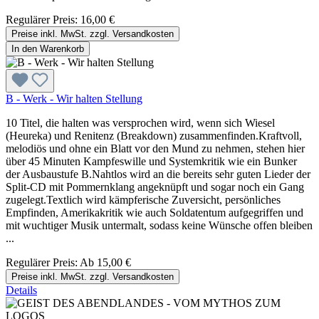
Regulärer Preis:
16,00 €
Preise inkl. MwSt. zzgl. Versandkosten
In den Warenkorb
B - Werk - Wir halten Stellung
10 Titel, die halten was versprochen wird, wenn sich Wiesel
(Heureka) und Renitenz (Breakdown) zusammenfinden.Kraftvoll,
melodiös und ohne ein Blatt vor den Mund zu nehmen, stehen hier
über 45 Minuten Kampfeswille und Systemkritik wie ein Bunker
der Ausbaustufe B.Nahtlos wird an die bereits sehr guten Lieder der
Split-CD mit Pommernklang angeknüpft und sogar noch ein Gang
zugelegt.Textlich wird kämpferische Zuversicht, persönliches
Empfinden, Amerikakritik wie auch Soldatentum aufgegriffen und
mit wuchtiger Musik untermalt, sodass keine Wünsche offen bleiben
...
Regulärer Preis:
Ab
15,00 €
Preise inkl. MwSt. zzgl. Versandkosten
Details