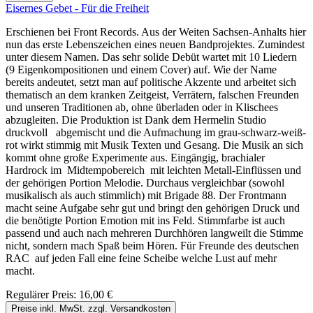
Eisernes Gebet - Für die Freiheit
Erschienen bei Front Records. Aus der Weiten Sachsen-Anhalts hier
nun das erste Lebenszeichen eines neuen Bandprojektes. Zumindest
unter diesem Namen. Das sehr solide Debüt wartet mit 10 Liedern
(9 Eigenkompositionen und einem Cover) auf. Wie der Name
bereits andeutet, setzt man auf politische Akzente und arbeitet sich
thematisch an dem kranken Zeitgeist, Verrätern, falschen Freunden
und unseren Traditionen ab, ohne überladen oder in Klischees
abzugleiten. Die Produktion ist Dank dem Hermelin Studio
druckvoll abgemischt und die Aufmachung im grau-schwarz-weiß-
rot wirkt stimmig mit Musik Texten und Gesang. Die Musik an sich
kommt ohne große Experimente aus. Eingängig, brachialer
Hardrock im Midtempobereich mit leichten Metall-Einflüssen und
der gehörigen Portion Melodie. Durchaus vergleichbar (sowohl
musikalisch als auch stimmlich) mit Brigade 88. Der Frontmann
macht seine Aufgabe sehr gut und bringt den gehörigen Druck und
die benötigte Portion Emotion mit ins Feld. Stimmfarbe ist auch
passend und auch nach mehreren Durchhören langweilt die Stimme
nicht, sondern mach Spaß beim Hören. Für Freunde des deutschen
RAC auf jeden Fall eine feine Scheibe welche Lust auf mehr
macht.
Regulärer Preis:
16,00 €
Preise inkl. MwSt. zzgl. Versandkosten