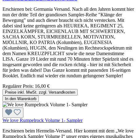
Erschienen bei: Germania Versand. Nach all den Jahren kommt hier
nun der dritte Teil der grandiosen Sampler-Reihe "Klänge der
Bewegung" und auch dieser braucht sich nicht verstecken. Mit
dabei sind keine geringeren als HEUREKA, REGIMENT 25,
EINZELKÄMPFER, EICHENLAUB MIT SCHWERTERN,
SACHA KORN, STURMREBELLEN, MOTIVATION,
MJÖLLNIR, KO PATRIA (Kolumbien), EUGENESIA
(Kolumbien), HUGIN, den Neulingen im Rechtsrockspektrum mit
dem Namen KREUZPFLICHT sowie die neue Damenstimme
LISA. Ganze 19 Lieder mit rund 70 Minuten fetter Spielzeit sind es
insgesamt geworden und die rocken richtig - hier ist mit Sicherheit
für jeden was dabei! Das Ganze kommt mit passenden 16-seitigen
Booklet. Endlich mal wieder ein rundum gelungener Sampler!
Regulärer Preis:
16,00 €
Preise inkl. MwSt. zzgl. Versandkosten
In den Warenkorb
We love Rumpelrock Volume 1- Sampler
Erschienen beim Hermelin-Versand. Hier kommt mit dem „We love
Rumpelrock Sampler Volume I“ unser erstes eigenes musikalisches