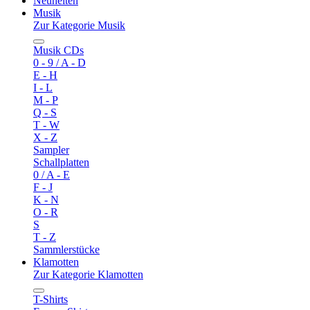
Neuheiten
Musik
Zur Kategorie Musik
Musik CDs
0 - 9 / A - D
E - H
I - L
M - P
Q - S
T - W
X - Z
Sampler
Schallplatten
0 / A - E
F - J
K - N
O - R
S
T - Z
Sammlerstücke
Klamotten
Zur Kategorie Klamotten
T-Shirts