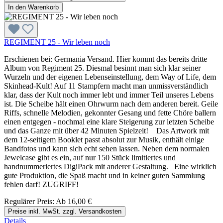
In den Warenkorb
REGIMENT 25 - Wir leben noch
Erschienen bei: Germania Versand. Hier kommt das bereits dritte
Album von Regiment 25. Diesmal besinnt man sich klar seiner
Wurzeln und der eigenen Lebenseinstellung, dem Way of Life, dem
Skinhead-Kult! Auf 11 Stampfern macht man unmissverständlich
klar, dass der Kult noch immer lebt und immer Teil unseres Lebens
ist. Die Scheibe hält einen Ohrwurm nach dem anderen bereit. Geile
Riffs, schnelle Melodien, gekonnter Gesang und fette Chöre ballern
einen entgegen - nochmal eine klare Steigerung zur letzten Scheibe
und das Ganze mit über 42 Minuten Spielzeit! Das Artwork mit
dem 12-seitigem Booklet passt absolut zur Musik, enthält einige
Bandfotos und kann sich echt sehen lassen. Neben dem normalen
Jewelcase gibt es ein, auf nur 150 Stück limitiertes und
handnummeriertes DigiPack mit anderer Gestaltung. Eine wirklich
gute Produktion, die Spaß macht und in keiner guten Sammlung
fehlen darf! ZUGRIFF!
Regulärer Preis:
Ab
16,00 €
Preise inkl. MwSt. zzgl. Versandkosten
Details