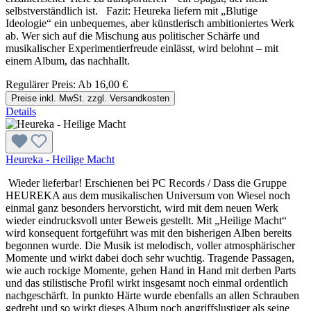
selbstverständlich ist. Fazit: Heureka liefern mit „Blutige
Ideologie“ ein unbequemes, aber künstlerisch ambitioniertes Werk
ab. Wer sich auf die Mischung aus politischer Schärfe und
musikalischer Experimentierfreude einlässt, wird belohnt – mit
einem Album, das nachhallt.
Regulärer Preis:
Ab
16,00 €
Preise inkl. MwSt. zzgl. Versandkosten
Details
Heureka - Heilige Macht
Wieder lieferbar! Erschienen bei PC Records / Dass die Gruppe
HEUREKA aus dem musikalischen Universum von Wiesel noch
einmal ganz besonders hervorsticht, wird mit dem neuen Werk
wieder eindrucksvoll unter Beweis gestellt. Mit „Heilige Macht“
wird konsequent fortgeführt was mit den bisherigen Alben bereits
begonnen wurde. Die Musik ist melodisch, voller atmosphärischer
Momente und wirkt dabei doch sehr wuchtig. Tragende Passagen,
wie auch rockige Momente, gehen Hand in Hand mit derben Parts
und das stilistische Profil wirkt insgesamt noch einmal ordentlich
nachgeschärft. In punkto Härte wurde ebenfalls an allen Schrauben
gedreht und so wirkt dieses Album noch angriffslustiger als seine