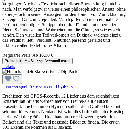
Vorgänger. Auch das Textliche steht dieser Entwicklung in nichts
nach. Man verfolgt zwar weiter einen philosophischen Ansatz, ohne
dabei jedoch in seinen Aussagen nur den Hauch von Zurückhaltung
zu zeigen. Ganz im Gegenteil. Man legt lyrisch noch einmal die
berühmt berüchtigte „Schippe oben drauf“ und haut einem hier
Ideen, Sichtweisen und Wahrheiten um die Ohren, so wie es sich
gehört. Den visuellen Teil verkörpert ein Digipak, welches einzig
das Prädikat „fett“ verdient. Natürlich passend gestaltet und
inklusive aller Texte! Tolles Album!
Regulärer Preis:
Ab
16,00 €
Preise inkl. MwSt. zzgl. Versandkosten
Details
Heureka spielt Skrewdriver - DigiPack
Erschienen bei OPOS-Records. 12 Lieder aus dem reichhaltigen
Schaffen Ian Stuarts werden hier von Heureka auf deutsch
präsentiert. Die bekannten Hymnen sollten dem Großteil bekannt
sein und für wenn es Neuland ist, wird dies hoffentlich der Einstieg
in die Welt der größten Rockband unserer Bewegung sein. Im
Beiheft sind alle Texte und passende Bilder zu finden. Die ersten
500 Exemplare kommen als DigiPack.