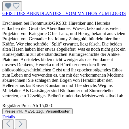
GEIST DES ABENDLANDES - VOM MYTHOS ZUM LOGOS
Erschienen bei Frontmusik/GKS33: Häretiker und Heureka
entfachen den Geist des Abendlandes: Wiesel, bekannt aus vielen
Projekten von Kategorie C bis Lanz, und Henry, bekannt aus vielen
Projekten von Grenadier bis Johnny Zahngold, bündeln hier ihre
Kräfte. Wer eine schnöde "Split" erwartet, liegt falsch. Die beiden
alten Hasen haben hier etwas abgeliefert, was es noch nicht gab: ein
Konzeptalbum zur abendländischen Kulturgeschichte der Antike.
Plato und Aristoteles bilden nicht weniger als das Fundament
unseres Denkens, Heureka und Häretiker erwecken ihren
philosophiegeschichtlichen Geist und ihr epochenprägendes Ethos
zum Leben und verwenden es, um mit der verkommenen Moderne
abzurechnen! Sie schlagen den Bogen von Heraklit über den
Hellenismus bis Kaiser Konstantin und Theoderichs Weg ins
Mittelalter. Als Gastsänger sind Blutbanner und Sturmrebellen
vertreten, ein 12-seitiges Beiheft rundet das Meisterwerk stilvoll ab.
Regulärer Preis:
Ab
15,00 €
Preise inkl. MwSt. zzgl. Versandkosten
Details