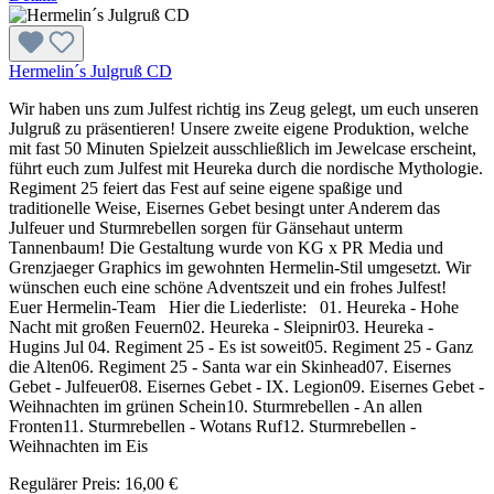
Hermelin´s Julgruß CD
Wir haben uns zum Julfest richtig ins Zeug gelegt, um euch unseren
Julgruß zu präsentieren! Unsere zweite eigene Produktion, welche
mit fast 50 Minuten Spielzeit ausschließlich im Jewelcase erscheint,
führt euch zum Julfest mit Heureka durch die nordische Mythologie.
Regiment 25 feiert das Fest auf seine eigene spaßige und
traditionelle Weise, Eisernes Gebet besingt unter Anderem das
Julfeuer und Sturmrebellen sorgen für Gänsehaut unterm
Tannenbaum! Die Gestaltung wurde von KG x PR Media und
Grenzjaeger Graphics im gewohnten Hermelin-Stil umgesetzt. Wir
wünschen euch eine schöne Adventszeit und ein frohes Julfest!
Euer Hermelin-Team Hier die Liederliste: 01. Heureka - Hohe
Nacht mit großen Feuern02. Heureka - Sleipnir03. Heureka -
Hugins Jul 04. Regiment 25 - Es ist soweit05. Regiment 25 - Ganz
die Alten06. Regiment 25 - Santa war ein Skinhead07. Eisernes
Gebet - Julfeuer08. Eisernes Gebet - IX. Legion09. Eisernes Gebet -
Weihnachten im grünen Schein10. Sturmrebellen - An allen
Fronten11. Sturmrebellen - Wotans Ruf12. Sturmrebellen -
Weihnachten im Eis
Regulärer Preis:
16,00 €