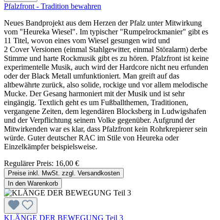
Pfalzfront - Tradition bewahren
Neues Bandprojekt aus dem Herzen der Pfalz unter Mitwirkung
vom "Heureka Wiesel". Im typischer "Rumpelrockmanier" gibt es
11 Titel, wovon eines vom Wiesel gesungen wird und
2 Cover Versionen (einmal Stahlgewitter, einmal Störalarm) derbe
Stimme und harte Rockmusik gibt es zu hören. Pfalzfront ist keine
experimentelle Musik, auch wird der Hardcore nicht neu erfunden
oder der Black Metall umfunktioniert. Man greift auf das
altbewährte zurück, also solide, rockige und vor allem melodische
Mucke. Der Gesang harmoniert mit der Musik und ist sehr
eingängig. Textlich geht es um Fußballthemen, Traditionen,
vergangene Zeiten, dem legendären Blocksberg in Ludwigshafen
und der Verpflichtung seinem Volke gegenüber. Aufgrund der
Mitwirkenden war es klar, dass Pfalzfront kein Rohrkrepierer sein
würde. Guter deutscher RAC im Stile von Heureka oder
Einzelkämpfer beispielsweise.
Regulärer Preis:
16,00 €
Preise inkl. MwSt. zzgl. Versandkosten
In den Warenkorb
KLÄNGE DER BEWEGUNG Teil 3