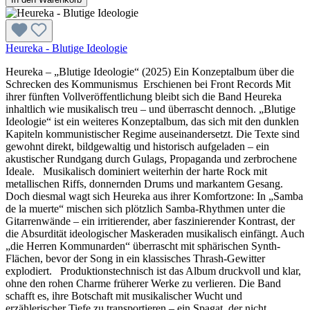
Heureka - Blutige Ideologie
Heureka – „Blutige Ideologie“ (2025) Ein Konzeptalbum über die
Schrecken des Kommunismus Erschienen bei Front Records Mit
ihrer fünften Vollveröffentlichung bleibt sich die Band Heureka
inhaltlich wie musikalisch treu – und überrascht dennoch. „Blutige
Ideologie“ ist ein weiteres Konzeptalbum, das sich mit den dunklen
Kapiteln kommunistischer Regime auseinandersetzt. Die Texte sind
gewohnt direkt, bildgewaltig und historisch aufgeladen – ein
akustischer Rundgang durch Gulags, Propaganda und zerbrochene
Ideale. Musikalisch dominiert weiterhin der harte Rock mit
metallischen Riffs, donnernden Drums und markantem Gesang.
Doch diesmal wagt sich Heureka aus ihrer Komfortzone: In „Samba
de la muerte“ mischen sich plötzlich Samba-Rhythmen unter die
Gitarrenwände – ein irritierender, aber faszinierender Kontrast, der
die Absurdität ideologischer Maskeraden musikalisch einfängt. Auch
„die Herren Kommunarden“ überrascht mit sphärischen Synth-
Flächen, bevor der Song in ein klassisches Thrash-Gewitter
explodiert. Produktionstechnisch ist das Album druckvoll und klar,
ohne den rohen Charme früherer Werke zu verlieren. Die Band
schafft es, ihre Botschaft mit musikalischer Wucht und
erzählerischer Tiefe zu transportieren – ein Spagat, der nicht