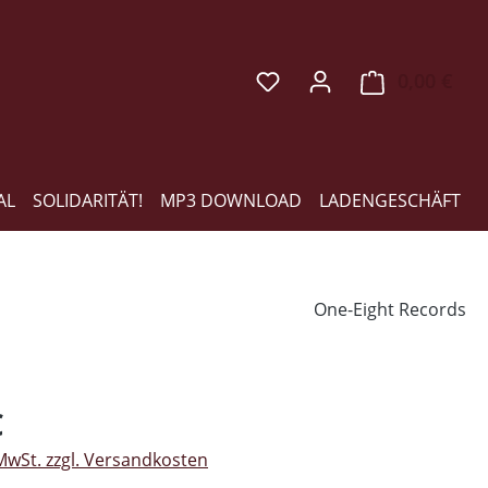
0,00 €
Ware
AL
SOLIDARITÄT!
MP3 DOWNLOAD
LADENGESCHÄFT
One-Eight Records
eis:
€
 MwSt. zzgl. Versandkosten