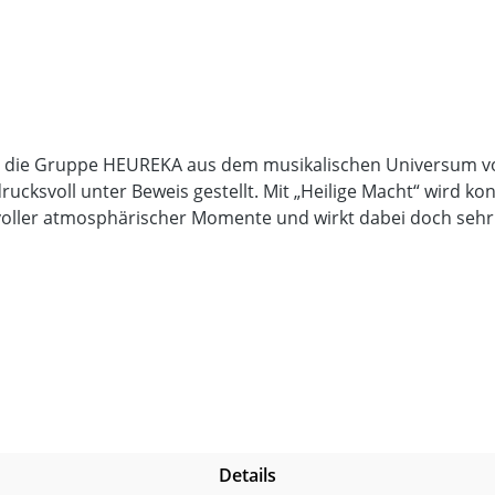
ass die Gruppe HEUREKA aus dem musikalischen Universum v
ucksvoll unter Beweis gestellt. Mit „Heilige Macht“ wird k
 voller atmosphärischer Momente und wirkt dabei doch sehr
das stilistische Profil wirkt insgesamt noch einmal ordent
ieses Album noch angriffslustiger als seine Vorgänger. Auch
hen Ansatz, ohne dabei jedoch in seinen Aussagen nur den 
mt berüchtigte „Schippe oben drauf“ und haut einem hier I
 Digipak, welches einzig das Prädikat „fett“ verdient. Natürli
Details