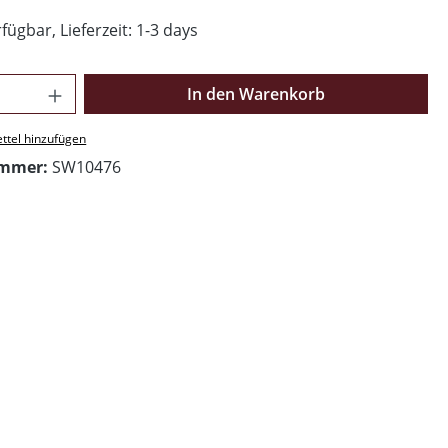
fügbar, Lieferzeit: 1-3 days
Anzahl: Gib den gewünschten Wert ein o
In den Warenkorb
ttel hinzufügen
ummer:
SW10476