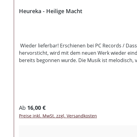
Heureka - Heilige Macht
Wieder lieferbar! Erschienen bei PC Records / D
hervorsticht, wird mit dem neuen Werk wieder eindr
bereits begonnen wurde. Die Musik ist melodisch,
Momente, gehen Hand in Hand mit derben Parts und 
ebenfalls an allen Schrauben gedreht und so wirkt d
nach. Man verfolgt zwar weiter einen philosophisc
Gegenteil. Man legt lyrisch noch einmal die berüh
wie es sich gehört. Den visuellen Teil verkörpert ein
Tolles Album!
Regulärer Preis:
Ab
16,00 €
Preise inkl. MwSt. zzgl. Versandkosten