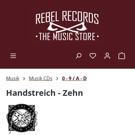
Zum Hauptinhalt springen
Ware
Musik
Musik CDs
0 - 9 / A - D
Handstreich - Zehn