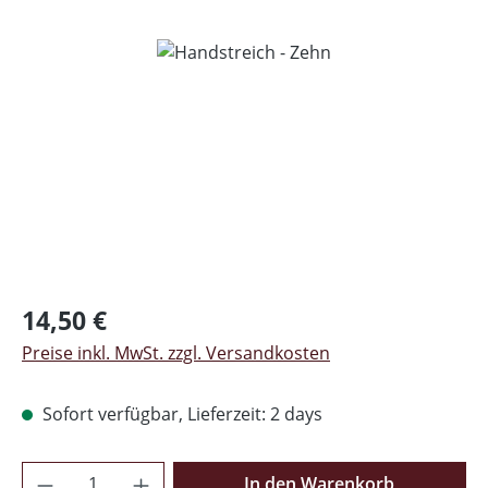
Bildergalerie überspringen
Regulärer Preis:
14,50 €
Preise inkl. MwSt. zzgl. Versandkosten
Sofort verfügbar, Lieferzeit: 2 days
Produkt Anzahl: Gib den gewünschten Wer
In den Warenkorb