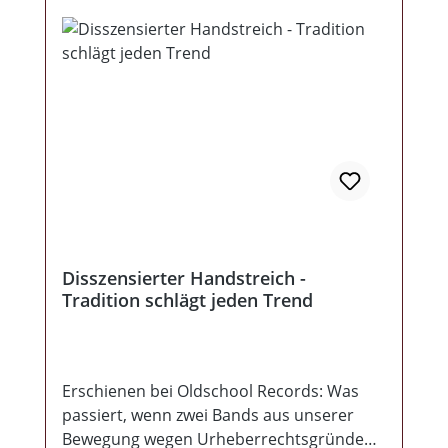
thematisch finden sich neben den klaren
Kanten wieder einige emotionale
Momente, welche alles gekonnt auflockern
und zu einer erfrischenden Bandbreite
beitragen. Zu ihrem Jubiläum hat sich die
Band übrigens ein halbes Dutzend Gäste
eingeladen, welche in etlichen Liedern
auch noch ihre Stimme erheben. Feiert mit
Handstreich ihren Geburtstag, möglichst
LAUT!
Disszensierter Handstreich -
Tradition schlägt jeden Trend
Erschienen bei Oldschool Records: Was
passiert, wenn zwei Bands aus unserer
Bewegung wegen Urheberrechtsgründen