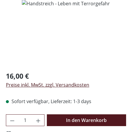
Bildergalerie überspringen
Regulärer Preis:
16,00 €
Preise inkl. MwSt. zzgl. Versandkosten
Sofort verfügbar, Lieferzeit: 1-3 days
Produkt Anzahl: Gib den gewünschten Wer
In den Warenkorb