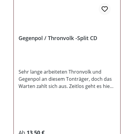
Gegenpol / Thronvolk -Split CD
Sehr lange arbeiteten Thronvolk und
Gegenpol an diesem Tonträger, doch das
Warten zahlt sich aus. Zeitlos geht es hier
in 11 Liedern (6 mal Gegenpol und 5 mal
Thronvolk) inhaltlich teils sehr tiefgründig,
sehr nachdenklich, aber auch sehr
entschlossen zu Werke. Während
Gegenpol den Sprung zum Hier und Jetzt
sowie den Werteverschiebungen unseres
Regulärer Preis:
Ab
13,50 €