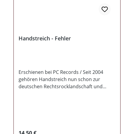
Handstreich - Fehler
Erschienen bei PC Records / Seit 2004
gehören Handstreich nun schon zur
deutschen Rechtsrocklandschaft und
erfreulicherweise haben sie sich erneut
entschlossen ein Tonstudio zu entern. Mit
„FEHLER“ liefern sie uns nun, definitiv
keinen Fehler sondern, ein wirklich
interessantes und hörenswertes Album
ab. Musikalisch sind sie ihrem Stil natürlich
Regulärer Preis:
14,50 €