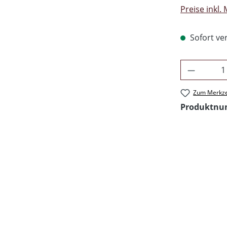
Preise inkl.
Sofort ver
Produkt 
Zum Merkze
Produktn