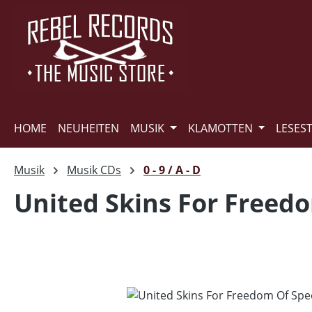
m Hauptinhalt springen
Zur Suche springen
Zur Hauptnavigation springen
HOME
NEUHEITEN
MUSIK
KLAMOTTEN
LESES
Musik
Musik CDs
0 - 9 / A - D
United Skins For Freed
Bildergalerie überspringen