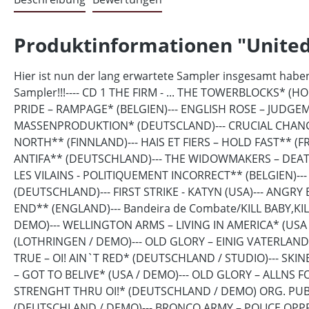
Produktinformationen "United
Hier ist nun der lang erwartete Sampler insgesamt haben w
Sampler!!!---- CD 1 THE FIRM - ... THE TOWERBLOCKS* 
PRIDE – RAMPAGE* (BELGIEN)--- ENGLISH ROSE – JUDG
MASSENPRODUKTION* (DEUTSCLAND)--- CRUCIAL CHANGE –
NORTH** (FINNLAND)--- HAIS ET FIERS – HOLD FAST** (F
ANTIFA** (DEUTSCHLAND)--- THE WIDOWMAKERS – DEAT
LES VILAINS - POLITIQUEMENT INCORRECT** (BELGIEN)-
(DEUTSCHLAND)--- FIRST STRIKE - KATYN (USA)--- ANG
END** (ENGLAND)--- Bandeira de Combate/KILL BABY,KI
DEMO)--- WELLINGTON ARMS – LIVING IN AMERICA* (US
(LOTHRINGEN / DEMO)--- OLD GLORY – EINIG VATERLAND*
TRUE – OI! AIN`T RED* (DEUTSCHLAND / STUDIO)--- SK
– GOT TO BELIVE* (USA / DEMO)--- OLD GLORY – ALLNS 
STRENGHT THRU OI!* (DEUTSCHLAND / DEMO) ORG. PUBLI
(DEUTSCHLAND / DEMO)--- BRONCO ARMY – POLICE OPPRES