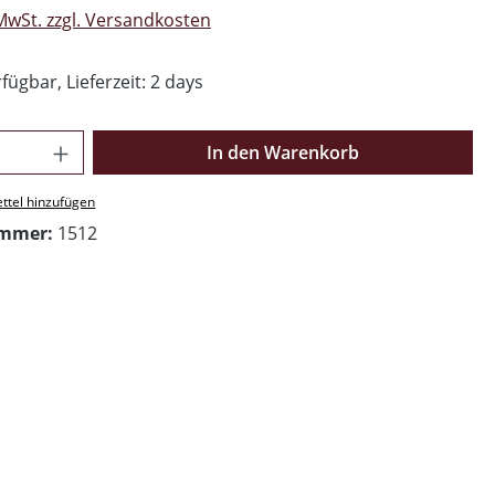
 MwSt. zzgl. Versandkosten
fügbar, Lieferzeit: 2 days
Anzahl: Gib den gewünschten Wert ein o
In den Warenkorb
ttel hinzufügen
ummer:
1512