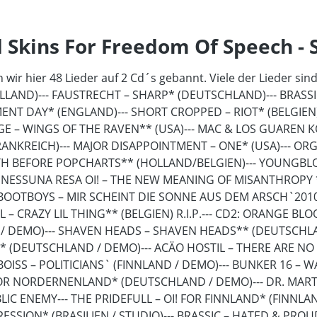
 Skins For Freedom Of Speech -
ir hier 48 Lieder auf 2 Cd´s gebannt. Viele der Lieder sind
(HOLLAND)--- FAUSTRECHT – SHARP* (DEUTSCHLAND)--- BRASS
EMENT DAY* (ENGLAND)--- SHORT CROPPED – RIOT* (BELGIE
 WINGS OF THE RAVEN** (USA)--- MAC & LOS GUAREN KORPS
RANKREICH)--- MAJOR DISAPPOINTMENT – ONE* (USA)--- ORG
H BEFORE POPCHARTS** (HOLLAND/BELGIEN)--- YOUNGBLOO
-- NESSUNA RESA OI! – THE NEW MEANING OF MISANTHROPY 
RY BOOTBOYS – MIR SCHEINT DIE SONNE AUS DEM ARSCH`20
LL – CRAZY LIL THING** (BELGIEN) R.I.P.--- CD2: ORANGE 
A / DEMO)--- SHAVEN HEADS – SHAVEN HEADS** (DEUTSCHL
 (DEUTSCHLAND / DEMO)--- ACÄO HOSTIL – THERE ARE NO L
INBOISS – POLITICIANS` (FINNLAND / DEMO)--- BUNKER 16 
FOR NORDERNENLAND* (DEUTSCHLAND / DEMO)--- DR. MARTINS
C ENEMY--- THE PRIDEFULL – OI! FOR FINNLAND* (FINNLAN
SION* (BRASILIEN / STUDIO)--- BRASSIC – HATED & PROUD*