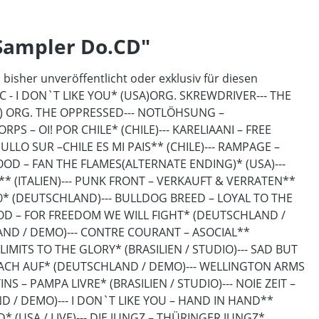
 Sampler Do.CD"
 bisher unveröffentlicht oder exklusiv für diesen
IC - I DON`T LIKE YOU* (USA)ORG. SKREWDRIVER--- THE
N) ORG. THE OPPRESSED--- NOTLÖHSUNG –
 – OI! POR CHILE* (CHILE)--- KARELIAANI – FREE
ULLO SUR –CHILE ES MI PAIS** (CHILE)--- RAMPAGE –
D – FAN THE FLAMES(ALTERNATE ENDING)* (USA)---
** (ITALIEN)--- PUNK FRONT – VERKAUFT & VERRATEN**
10* (DEUTSCHLAND)--- BULLDOG BREED – LOYAL TO THE
BLOOD – FOR FREEDOM WE WILL FIGHT* (DEUTSCHLAND /
AND / DEMO)--- CONTRE COURANT – ASOCIAL**
IMITS TO THE GLORY* (BRASILIEN / STUDIO)--- SAD BUT
– WACH AUF* (DEUTSCHLAND / DEMO)--- WELLINGTON ARMS
 – PAMPA LIVRE* (BRASILIEN / STUDIO)--- NOIE ZEIT –
D / DEMO)--- I DON`T LIKE YOU – HAND IN HAND**
 (USA / LIVE)--- DIE JUNGZ – THÜRINGER JUNGZ*