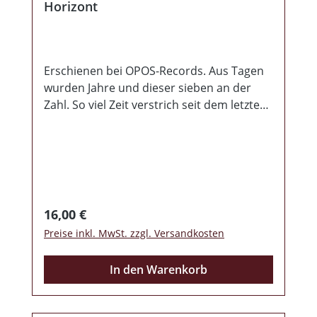
Horizont
Erschienen bei OPOS-Records. Aus Tagen
wurden Jahre und dieser sieben an der
Zahl. So viel Zeit verstrich seit dem letzten
Werk von COV. Dazwischen gab es noch
das Gemeinschaftswerk mit Frontalkraft
und Blitzkrieg und dort wurde schon die
neue Richtung, in welche es musikalisch
gehen wird, der Hörerschaft präsentiert.
Genauso geht es hier weiter, moderner
Regulärer Preis:
16,00 €
Rock, Melodien ohne Ende,
Preise inkl. MwSt. zzgl. Versandkosten
Gänsehautfaktor vom Anfang bis zum
Ende. So muss Musik im Jahre 2019
In den Warenkorb
klingen. Das ganze kommt mit schick
gestalteten Beiheft und nun lasst sie
starten die Reise zum Horizont! Absoluter