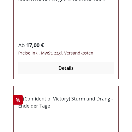
weißen B&C 190g Shirts!
Regulärer Preis:
Ab
17,00 €
Preise inkl. MwSt. zzgl. Versandkosten
Details
Rabatt
%