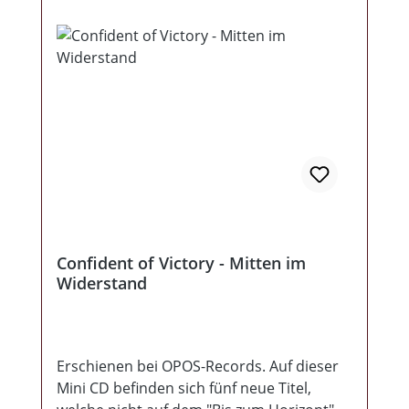
Mut machen auch in den aktuell schweren
Zeiten den Kopf nicht in den Sand zu
stecken! Das Booklet mit allen Texten,
bietet auch etwas fürs Auge! In diesem
Sinne ... Getreu dem Glauben unserer
Ahnen ...!
Confident of Victory - Mitten im
Widerstand
Erschienen bei OPOS-Records. Auf dieser
Mini CD befinden sich fünf neue Titel,