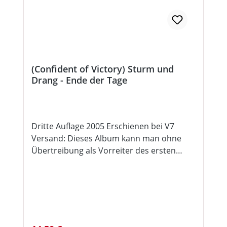
(Confident of Victory) Sturm und
Drang - Ende der Tage
Dritte Auflage 2005 Erschienen bei V7
Versand: Dieses Album kann man ohne
Übertreibung als Vorreiter des ersten
„Confident of Victory“-Albums bezeichnen,
das im selben Zeitraum entstand. Bereits
hier zeichnen sich der deutlich verbesserte
Gesang sowie die schöne analoge
Aufnahme- und Klangästhetik ab, die
denselben charakteristischen Sound
Regulärer Preis: