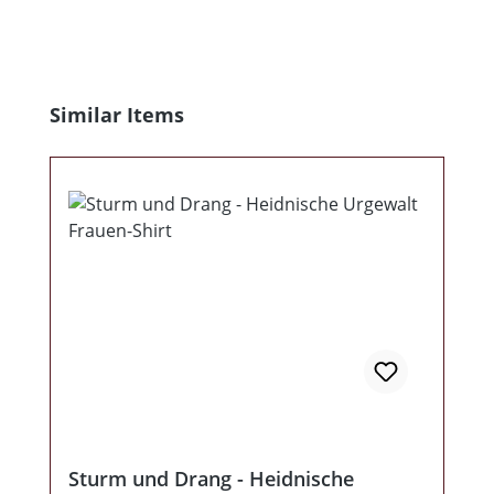
Produktgalerie überspringen
Similar Items
Sturm und Drang - Heidnische