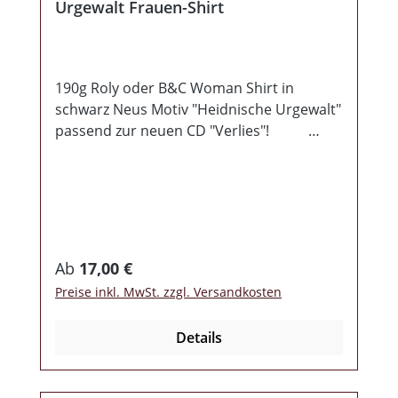
Urgewalt Frauen-Shirt
190g Roly oder B&C Woman Shirt in
schwarz Neus Motiv "Heidnische Urgewalt"
passend zur neuen CD "Verlies"!
Herstellerinformationen: Rebel Records
Taubenstr. 35 03046 Cottbus, Germany
Regulärer Preis:
Ab
17,00 €
Preise inkl. MwSt. zzgl. Versandkosten
Details