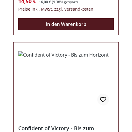
Verkaufspreis:
14,50 €
16,00 €
(9.38% gespart)
zwischen den beiden Werken erkennen
Preise inkl. MwSt. zzgl. Versandkosten
lässt. Lieder wie „Menschen kommen,
Menschen sterben“, „Schuldig“, „Kinder
In den Warenkorb
Deutschlands“ oder „Legenden Leben
lang“ sind wahre Klassiker!
Confident of Victory - Bis zum