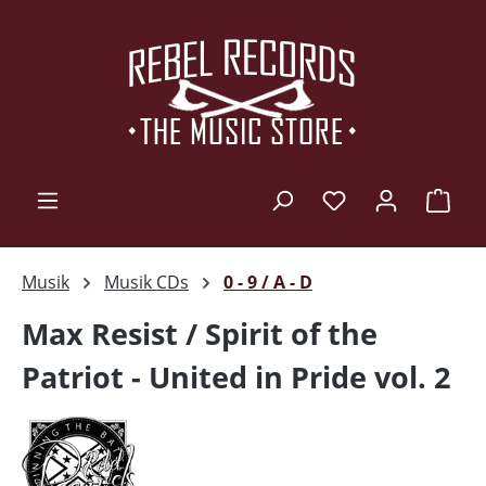
Zum Hauptinhalt springen
Ware
Musik
Musik CDs
0 - 9 / A - D
Max Resist / Spirit of the
Patriot - United in Pride vol. 2