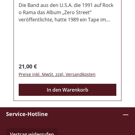
Die Band aus den U.S.A. die 1991 auf Rock
o Rama das Album „Zero Street“
veröffentlichte, hatte 1989 ein Tape im
Bandumfeld mit 8 Liedern veröffentlicht .
2023 wurden diese Lieder remastert in
sehr guter Qualität, dazu gibt es noch 2
Bonustracks vom Sampler "Maniacs From
The Motor City". Rogues stammten aus
Detroit und teilten Mitglieder mit Rival,
Regulärer Preis:
21,00 €
Almighty Lumberjacks Of Death, Cold As
Preise inkl. MwSt. zzgl. Versandkosten
Life, Max Resist.... Erschienen
ausschließlich im schwarzem Vinyl mit
In den Warenkorb
fettem Beiheft mit Texten und Interviews
und 3 Postkarten mit einem Limit von 300
Stück.
Service-Hotline
Vertrag widerrufen